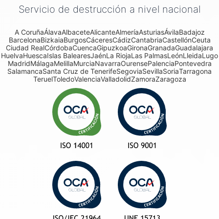
Servicio de destrucción a nivel nacional
A Coruña
Álava
Albacete
Alicante
Almería
Asturias
Ávila
Badajoz
Barcelona
Bizkaia
Burgos
Cáceres
Cádiz
Cantabria
Castellón
Ceuta
Ciudad Real
Córdoba
Cuenca
Gipuzkoa
Girona
Granada
Guadalajara
Huelva
Huesca
Islas Baleares
Jaén
La Rioja
Las Palmas
León
Lleida
Lugo
Madrid
Málaga
Melilla
Murcia
Navarra
Ourense
Palencia
Pontevedra
Salamanca
Santa Cruz de Tenerife
Segovia
Sevilla
Soria
Tarragona
Teruel
Toledo
Valencia
Valladolid
Zamora
Zaragoza