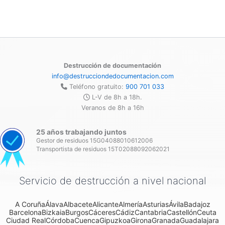
Destrucción de documentación
info@destrucciondedocumentacion.com
Teléfono gratuito:
900 701 033
L-V de 8h a 18h.
Veranos de 8h a 16h
25 años trabajando juntos
Gestor de residuos 15G04088010612006
Transportista de residuos 15T02088092062021
Servicio de destrucción a nivel nacional
A Coruña
Álava
Albacete
Alicante
Almería
Asturias
Ávila
Badajoz
Barcelona
Bizkaia
Burgos
Cáceres
Cádiz
Cantabria
Castellón
Ceuta
Ciudad Real
Córdoba
Cuenca
Gipuzkoa
Girona
Granada
Guadalajara