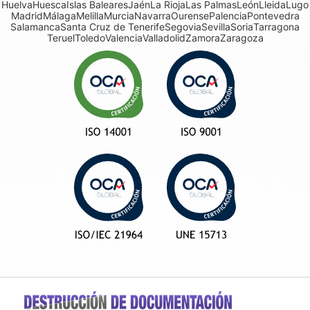
Huelva
Huesca
Islas Baleares
Jaén
La Rioja
Las Palmas
León
Lleida
Lugo
Madrid
Málaga
Melilla
Murcia
Navarra
Ourense
Palencia
Pontevedra
Salamanca
Santa Cruz de Tenerife
Segovia
Sevilla
Soria
Tarragona
Teruel
Toledo
Valencia
Valladolid
Zamora
Zaragoza