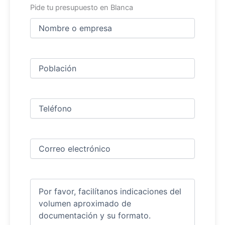
Pide tu presupuesto en Blanca
Nombre
y
apellidos
Nombre
(Obligatorio)
Ciudad
(Obligatorio)
Teléfono
(Obligatorio)
Correo
electrónico
(Obligatorio)
Comentarios
(Obligatorio)