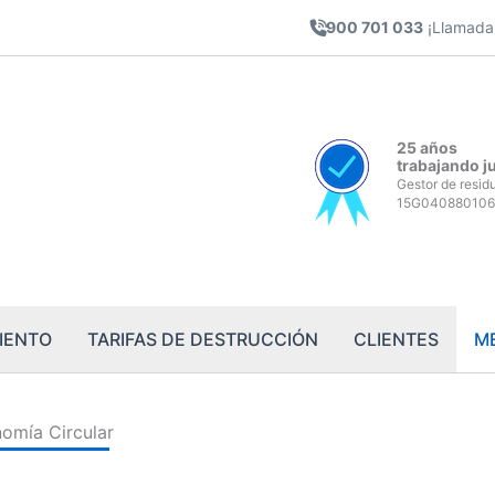
900 701 033
¡Llamada 
25 años
trabajando j
Gestor de resid
15G040880106
IENTO
TARIFAS DE DESTRUCCIÓN
CLIENTES
M
omía Circular