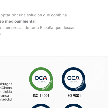
optar por una solución que combina
iso medioambiental
.
za a empresas de toda España que desean
.
a
Burgos
a
Girona
ón
Lleida
manca
lladolid