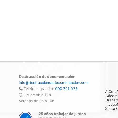
Destrucción de documentación
info@destrucciondedocumentacion.com
Teléfono gratuito:
900 701 033
A Coru
L-V de 8h a 18h.
Cácere
Granad
Veranos de 8h a 16h
Lugo
Santa C
25 años trabajando juntos