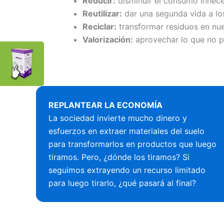
Reducir:
disminuir el consumo innece
Reutilizar:
dar una segunda vida a lo
Reciclar:
transformar residuos en nu
Valorización:
aprovechar lo que no pu
REPLANTEAR LA ECONOMÍA
La sociedad invierte mucho dinero y
esfuerzos en extraer materiales del suelo
para transformarlos en productos que luego
tiramos. Pero, ¿dónde los tiramos? Si
seguimos extrayendo un recurso limitado
para luego tirarlo, ¿qué pasará al final?