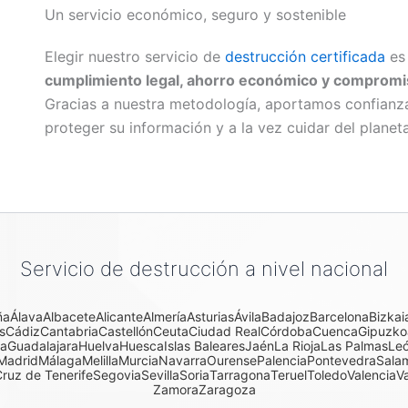
Un servicio económico, seguro y sostenible
Elegir nuestro servicio de
destrucción certificada
es 
cumplimiento legal, ahorro económico y comprom
Gracias a nuestra metodología, aportamos confian
proteger su información y a la vez cuidar del planeta
Servicio de destrucción a nivel nacional
ña
Álava
Albacete
Alicante
Almería
Asturias
Ávila
Badajoz
Barcelona
Bizkai
s
Cádiz
Cantabria
Castellón
Ceuta
Ciudad Real
Córdoba
Cuenca
Gipuzko
a
Guadalajara
Huelva
Huesca
Islas Baleares
Jaén
La Rioja
Las Palmas
Le
Madrid
Málaga
Melilla
Murcia
Navarra
Ourense
Palencia
Pontevedra
Sala
ruz de Tenerife
Segovia
Sevilla
Soria
Tarragona
Teruel
Toledo
Valencia
Va
Zamora
Zaragoza