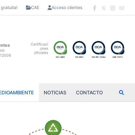
gratuita!
CAE
Acceso clientes
Certificaci
untos
ones
uos
oficiales
12006
EDIOAMBIENTE
NOTICIAS
CONTACTO