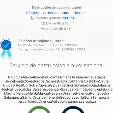
Destrucción de documentación
info@destrucciondedocumentacion.com
Teléfono gratuito:
900 701 033
L-V de 8h a 18h.
Veranos de 8h a 16h
25 años trabajando juntos
Gestor de residuos 15G04088010612006
Transportista de residuos 15T02088092062021
Servicio de destrucción a nivel nacional
A Coruña
Álava
Albacete
Alicante
Almería
Asturias
Ávila
Badajoz
Barcelona
Bizkaia
Burgos
Cáceres
Cádiz
Cantabria
Castellón
Ceuta
Ciudad Real
Córdoba
Cuenca
Gipuzkoa
Girona
Granada
Guadalajara
Huelva
Huesca
Islas Baleares
Jaén
La Rioja
Las Palmas
León
Lleida
Lugo
Madrid
Málaga
Melilla
Murcia
Navarra
Ourense
Palencia
Pontevedra
Salamanca
Santa Cruz de Tenerife
Segovia
Sevilla
Soria
Tarragona
Teruel
Toledo
Valencia
Valladolid
Zamora
Zaragoza