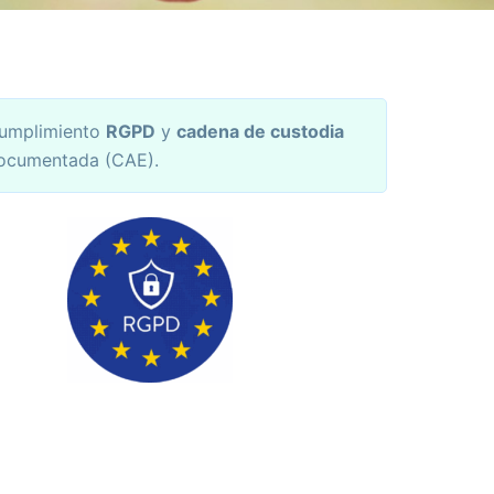
umplimiento
RGPD
y
cadena de custodia
ocumentada (CAE).