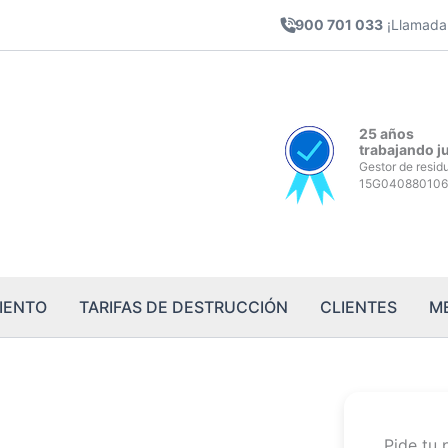
900 701 033
¡Llamada 
25 años
trabajando j
Gestor de resid
15G040880106
IENTO
TARIFAS DE DESTRUCCIÓN
CLIENTES
M
Pide tu 