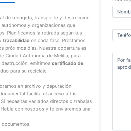
Nombre
y
ral de recogida, transporte y destrucción
apellidos
Nombre
a autónomos y organizaciones que
Teléfono
(
s. Planificamos la retirada según tus
 y
trazabilidad
en cada fase. Prestamos
los próximos días. Nuestra cobertura es
 de Ciudad Autónoma de Melilla, para
Comentar
 la destrucción, emitimos
certificado de
duo para su reciclaje.
esoramos en archivo y depuración
ocumental facilita el acceso a tus
Si necesitas vaciados directos o trabajas
 Habla con nosotros y te enviaremos una
de documentos