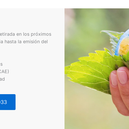
etirada en los próximos
a hasta la emisión del
os
CAE)
dad
033