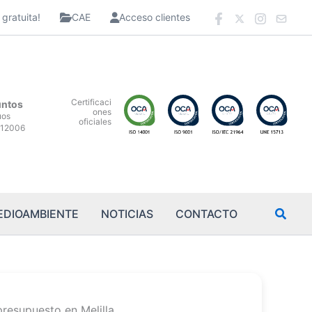
gratuita!
CAE
Acceso clientes
Certificaci
untos
ones
uos
oficiales
12006
EDIOAMBIENTE
NOTICIAS
CONTACTO
presupuesto en Melilla