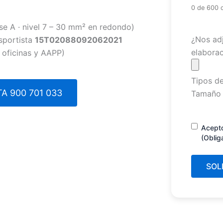
0 de 600 
se A · nivel 7 – 30 mm² en redondo)
Archivo
¿Nos adj
sportista
15T02088092062021
elaborac
 oficinas y AAPP)
Tipos de
A 900 701 033
Tamaño 
Consenti
Acept
(Oblig