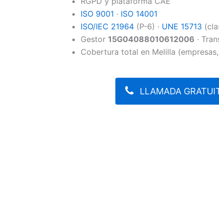
RGPD y plataforma CAE
ISO 9001
·
ISO 14001
ISO/IEC 21964
(P-6) ·
UNE 15713
(cla
Gestor
15G04088010612006
· Tran
Cobertura total en Melilla (empresas,
LLAMADA GRATUIT