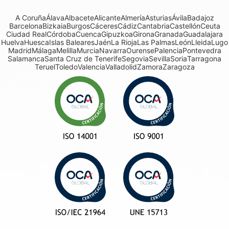
A Coruña
Álava
Albacete
Alicante
Almería
Asturias
Ávila
Badajoz
Barcelona
Bizkaia
Burgos
Cáceres
Cádiz
Cantabria
Castellón
Ceuta
Ciudad Real
Córdoba
Cuenca
Gipuzkoa
Girona
Granada
Guadalajara
Huelva
Huesca
Islas Baleares
Jaén
La Rioja
Las Palmas
León
Lleida
Lugo
Madrid
Málaga
Melilla
Murcia
Navarra
Ourense
Palencia
Pontevedra
Salamanca
Santa Cruz de Tenerife
Segovia
Sevilla
Soria
Tarragona
Teruel
Toledo
Valencia
Valladolid
Zamora
Zaragoza