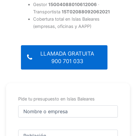
Gestor
15G04088010612006
·
Transportista
15T02088092062021
Cobertura total en Islas Baleares
(empresas, oficinas y AAPP)
LLAMADA GRATUITA
900 701 033
Pide tu presupuesto en Islas Baleares
Nombre
y
apellidos
Nombre
(Obligatorio)
Ciudad
(Obligatorio)