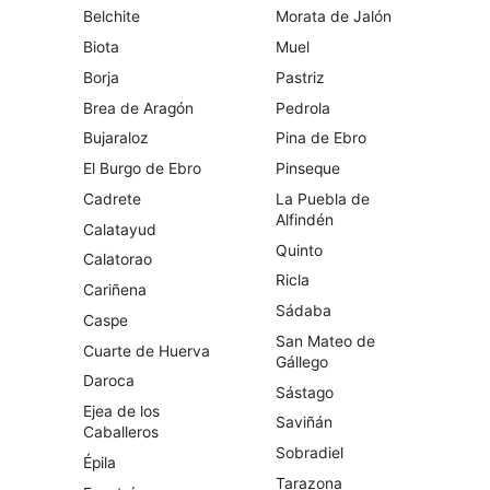
Belchite
Morata de Jalón
Biota
Muel
Borja
Pastriz
Brea de Aragón
Pedrola
Bujaraloz
Pina de Ebro
El Burgo de Ebro
Pinseque
Cadrete
La Puebla de
Alfindén
Calatayud
Quinto
Calatorao
Ricla
Cariñena
Sádaba
Caspe
San Mateo de
Cuarte de Huerva
Gállego
Daroca
Sástago
Ejea de los
Saviñán
Caballeros
Sobradiel
Épila
Tarazona