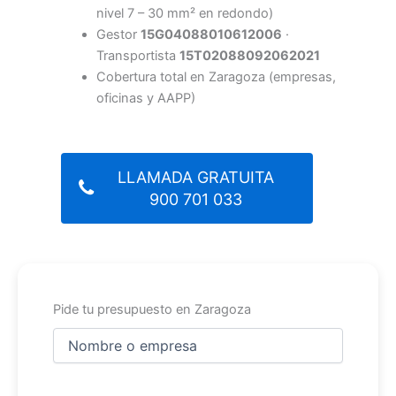
nivel 7 – 30 mm² en redondo)
Gestor
15G04088010612006
·
Transportista
15T02088092062021
Cobertura total en Zaragoza (empresas,
oficinas y AAPP)
LLAMADA GRATUITA
900 701 033
Pide tu presupuesto en Zaragoza
Nombre
y
apellidos
Nombre
(Obligatorio)