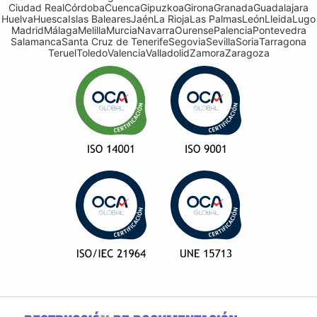
Ciudad Real
Córdoba
Cuenca
Gipuzkoa
Girona
Granada
Guadalajara
Huelva
Huesca
Islas Baleares
Jaén
La Rioja
Las Palmas
León
Lleida
Lugo
Madrid
Málaga
Melilla
Murcia
Navarra
Ourense
Palencia
Pontevedra
Salamanca
Santa Cruz de Tenerife
Segovia
Sevilla
Soria
Tarragona
Teruel
Toledo
Valencia
Valladolid
Zamora
Zaragoza