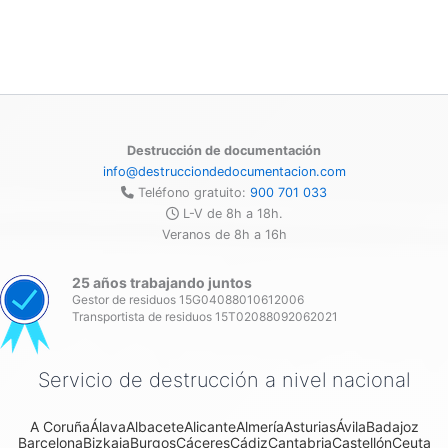
Destrucción de documentación
info@destrucciondedocumentacion.com
Teléfono gratuito:
900 701 033
L-V de 8h a 18h.
Veranos de 8h a 16h
25 años trabajando juntos
Gestor de residuos 15G04088010612006
Transportista de residuos 15T02088092062021
Servicio de destrucción a nivel nacional
A Coruña
Álava
Albacete
Alicante
Almería
Asturias
Ávila
Badajoz
Barcelona
Bizkaia
Burgos
Cáceres
Cádiz
Cantabria
Castellón
Ceuta