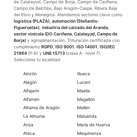
de Calatayud, Campo de Borja, Campo de Cariñena,
Campo de Belchite, Bajo Aragón-Caspe, Ribera Baja
del Ebro y Monegros. Atendemos sectores clave como
logística (PLAZA)
,
automoción (Stellantis-
Figueruelas)
,
industria del calzado del Aranda
,
sector vinícola (DO Cariñena, Calatayud, Campo de
Borja)
y agroalimentación. Trituración certificada con
cumplimiento
RGPD
,
ISO 9001
,
ISO 14001
,
ISO/IEC
21964
(P-6) y
UNE 15713
(clase A · nivel 7).
Selecciona tu localidad:
Ainzón
Illueca
Alagón
Luceni
Alfajarín
Maella
Alfamén
Magallón
Alhama de Aragón
Mallén
La Almunia
Maluenda
Ariza
María de Huerva
Ateca
Mequinenza