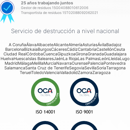
25 años trabajando juntos
Gestor de residuos 15G04088010612006
Transportista de residuos 15T02088092062021
Servicio de destrucción a nivel nacional
A Coruña
Álava
Albacete
Alicante
Almería
Asturias
Ávila
Badajoz
Barcelona
Bizkaia
Burgos
Cáceres
Cádiz
Cantabria
Castellón
Ceuta
Ciudad Real
Córdoba
Cuenca
Gipuzkoa
Girona
Granada
Guadalajara
Huelva
Huesca
Islas Baleares
Jaén
La Rioja
Las Palmas
León
Lleida
Lugo
Madrid
Málaga
Melilla
Murcia
Navarra
Ourense
Palencia
Pontevedra
Salamanca
Santa Cruz de Tenerife
Segovia
Sevilla
Soria
Tarragona
Teruel
Toledo
Valencia
Valladolid
Zamora
Zaragoza