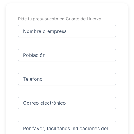
Pide tu presupuesto en Cuarte de Huerva
Nombre
y
apellidos
Nombre
(Obligatorio)
Ciudad
(Obligatorio)
Teléfono
(Obligatorio)
Correo
electrónico
(Obligatorio)
Comentarios
(Obligatorio)