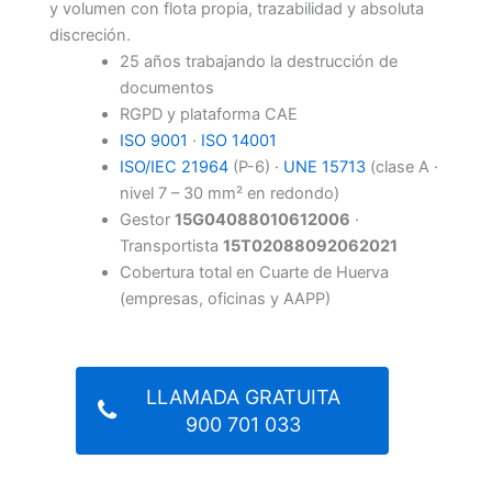
y volumen con flota propia, trazabilidad y absoluta
discreción.
25 años trabajando la destrucción de
documentos
RGPD y plataforma CAE
ISO 9001
·
ISO 14001
ISO/IEC 21964
(P-6) ·
UNE 15713
(clase A ·
nivel 7 – 30 mm² en redondo)
Gestor
15G04088010612006
·
Transportista
15T02088092062021
Cobertura total en Cuarte de Huerva
(empresas, oficinas y AAPP)
LLAMADA GRATUITA
900 701 033