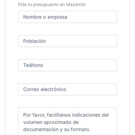
Pide tu presupuesto en Mazarrón
Nombre
y
apellidos
Nombre
(Obligatorio)
Ciudad
(Obligatorio)
Teléfono
(Obligatorio)
Correo
electrónico
(Obligatorio)
Comentarios
(Obligatorio)