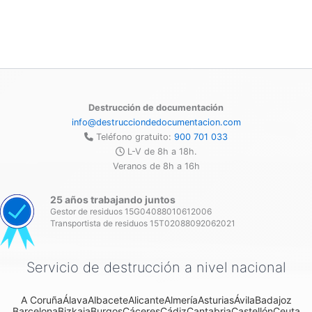
Destrucción de documentación
info@destrucciondedocumentacion.com
Teléfono gratuito:
900 701 033
L-V de 8h a 18h.
Veranos de 8h a 16h
25 años trabajando juntos
Gestor de residuos 15G04088010612006
Transportista de residuos 15T02088092062021
Servicio de destrucción a nivel nacional
A Coruña
Álava
Albacete
Alicante
Almería
Asturias
Ávila
Badajoz
Barcelona
Bizkaia
Burgos
Cáceres
Cádiz
Cantabria
Castellón
Ceuta