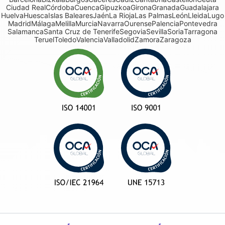
Ciudad Real
Córdoba
Cuenca
Gipuzkoa
Girona
Granada
Guadalajara
Huelva
Huesca
Islas Baleares
Jaén
La Rioja
Las Palmas
León
Lleida
Lugo
Madrid
Málaga
Melilla
Murcia
Navarra
Ourense
Palencia
Pontevedra
Salamanca
Santa Cruz de Tenerife
Segovia
Sevilla
Soria
Tarragona
Teruel
Toledo
Valencia
Valladolid
Zamora
Zaragoza