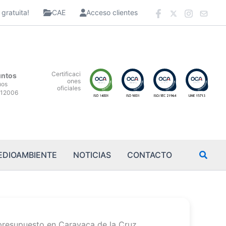
gratuita!
CAE
Acceso clientes
Certificaci
untos
ones
uos
oficiales
12006
EDIOAMBIENTE
NOTICIAS
CONTACTO
presupuesto en Caravaca de la Cruz