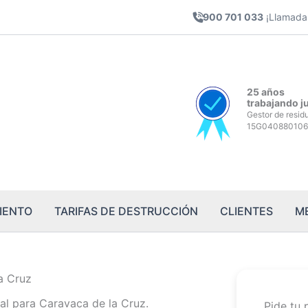
900 701 033
¡Llamada 
25 años
trabajando j
Gestor de resid
15G040880106
IENTO
TARIFAS DE DESTRUCCIÓN
CLIENTES
M
a Cruz
al para Caravaca de la Cruz.
Pide tu 