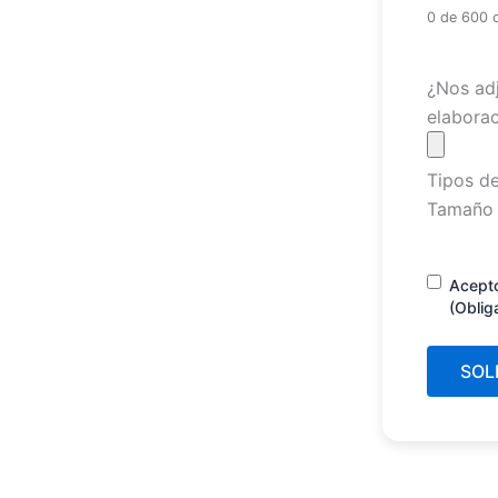
0 de 600 
Archivo
¿Nos adj
elaborac
Tipos de
Tamaño 
Consenti
Acept
(Oblig