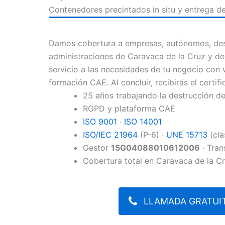
Contenedores precintados in situ y entrega del 
Damos cobertura a empresas, autónomos, des
administraciones de Caravaca de la Cruz y d
servicio a las necesidades de tu negocio con 
formación CAE. Al concluir, recibirás el certi
25 años trabajando la destrucción 
RGPD y plataforma CAE
ISO 9001
·
ISO 14001
ISO/IEC 21964
(P-6) ·
UNE 15713
(cla
Gestor
15G04088010612006
· Tran
Cobertura total en Caravaca de la C
LLAMADA GRATUIT