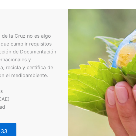
 de la Cruz no es algo
que cumplir requisitos
ucción de Documentación
ernacionales y
a, recicla y certifica de
on el medioambiente.
os
CAE)
dad
033