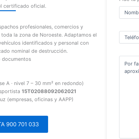
certificado oficial.
Nombre
y
apellidos
Nombre
pachos profesionales, comercios y
Teléfono
(
e toda la zona de Noroeste. Adaptamos el
vehículos identificados y personal con
ficado nominal de destrucción.
de documentos
Comentar
se A · nivel 7 – 30 mm² en redondo)
sportista
15T02088092062021
ruz (empresas, oficinas y AAPP)
A 900 701 033