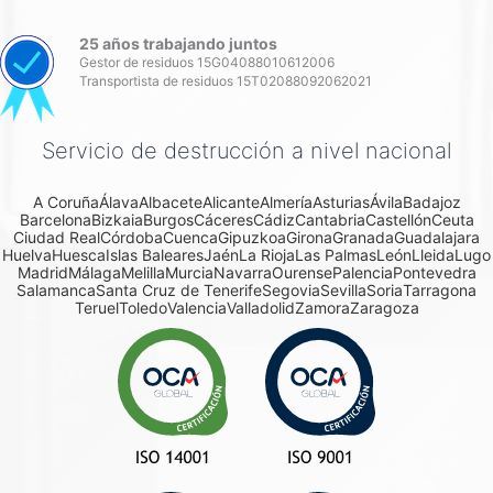
25 años trabajando juntos
Gestor de residuos 15G04088010612006
Transportista de residuos 15T02088092062021
Servicio de destrucción a nivel nacional
A Coruña
Álava
Albacete
Alicante
Almería
Asturias
Ávila
Badajoz
Barcelona
Bizkaia
Burgos
Cáceres
Cádiz
Cantabria
Castellón
Ceuta
Ciudad Real
Córdoba
Cuenca
Gipuzkoa
Girona
Granada
Guadalajara
Huelva
Huesca
Islas Baleares
Jaén
La Rioja
Las Palmas
León
Lleida
Lugo
Madrid
Málaga
Melilla
Murcia
Navarra
Ourense
Palencia
Pontevedra
Salamanca
Santa Cruz de Tenerife
Segovia
Sevilla
Soria
Tarragona
Teruel
Toledo
Valencia
Valladolid
Zamora
Zaragoza