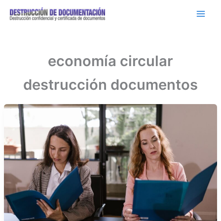
Ir
al
contenido
economía circular
destrucción documentos
Inicio
-
economía circular destrucción documentos