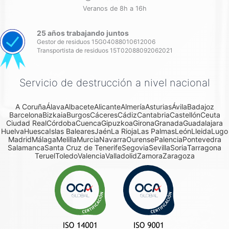
Veranos de 8h a 16h
25 años trabajando juntos
Gestor de residuos 15G04088010612006
Transportista de residuos 15T02088092062021
Servicio de destrucción a nivel nacional
A Coruña
Álava
Albacete
Alicante
Almería
Asturias
Ávila
Badajoz
Barcelona
Bizkaia
Burgos
Cáceres
Cádiz
Cantabria
Castellón
Ceuta
Ciudad Real
Córdoba
Cuenca
Gipuzkoa
Girona
Granada
Guadalajara
Huelva
Huesca
Islas Baleares
Jaén
La Rioja
Las Palmas
León
Lleida
Lugo
Madrid
Málaga
Melilla
Murcia
Navarra
Ourense
Palencia
Pontevedra
Salamanca
Santa Cruz de Tenerife
Segovia
Sevilla
Soria
Tarragona
Teruel
Toledo
Valencia
Valladolid
Zamora
Zaragoza