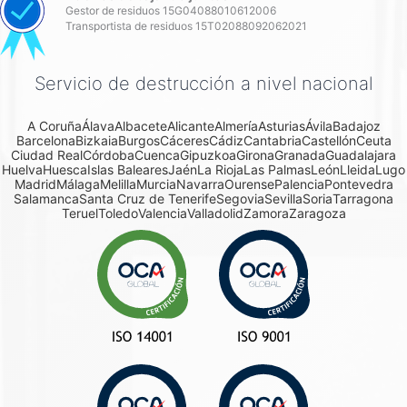
Gestor de residuos 15G04088010612006
Transportista de residuos 15T02088092062021
Servicio de destrucción a nivel nacional
A Coruña
Álava
Albacete
Alicante
Almería
Asturias
Ávila
Badajoz
Barcelona
Bizkaia
Burgos
Cáceres
Cádiz
Cantabria
Castellón
Ceuta
Ciudad Real
Córdoba
Cuenca
Gipuzkoa
Girona
Granada
Guadalajara
Huelva
Huesca
Islas Baleares
Jaén
La Rioja
Las Palmas
León
Lleida
Lugo
Madrid
Málaga
Melilla
Murcia
Navarra
Ourense
Palencia
Pontevedra
Salamanca
Santa Cruz de Tenerife
Segovia
Sevilla
Soria
Tarragona
Teruel
Toledo
Valencia
Valladolid
Zamora
Zaragoza