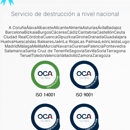
Servicio de destrucción a nivel nacional
A Coruña
Álava
Albacete
Alicante
Almería
Asturias
Ávila
Badajoz
Barcelona
Bizkaia
Burgos
Cáceres
Cádiz
Cantabria
Castellón
Ceuta
Ciudad Real
Córdoba
Cuenca
Gipuzkoa
Girona
Granada
Guadalajara
Huelva
Huesca
Islas Baleares
Jaén
La Rioja
Las Palmas
León
Lleida
Lugo
Madrid
Málaga
Melilla
Murcia
Navarra
Ourense
Palencia
Pontevedra
Salamanca
Santa Cruz de Tenerife
Segovia
Sevilla
Soria
Tarragona
Teruel
Toledo
Valencia
Valladolid
Zamora
Zaragoza