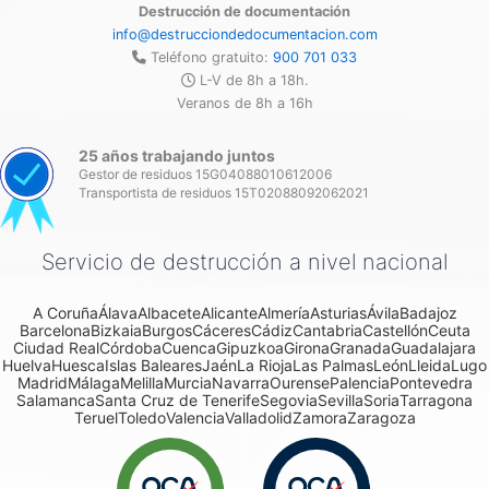
Destrucción de documentación
info@destrucciondedocumentacion.com
Teléfono gratuito:
900 701 033
L-V de 8h a 18h.
Veranos de 8h a 16h
25 años trabajando juntos
Gestor de residuos 15G04088010612006
Transportista de residuos 15T02088092062021
Servicio de destrucción a nivel nacional
A Coruña
Álava
Albacete
Alicante
Almería
Asturias
Ávila
Badajoz
Barcelona
Bizkaia
Burgos
Cáceres
Cádiz
Cantabria
Castellón
Ceuta
Ciudad Real
Córdoba
Cuenca
Gipuzkoa
Girona
Granada
Guadalajara
Huelva
Huesca
Islas Baleares
Jaén
La Rioja
Las Palmas
León
Lleida
Lugo
Madrid
Málaga
Melilla
Murcia
Navarra
Ourense
Palencia
Pontevedra
Salamanca
Santa Cruz de Tenerife
Segovia
Sevilla
Soria
Tarragona
Teruel
Toledo
Valencia
Valladolid
Zamora
Zaragoza