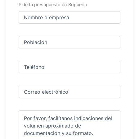
Pide tu presupuesto en Sopuerta
Nombre
y
apellidos
Nombre
(Obligatorio)
Ciudad
(Obligatorio)
Teléfono
(Obligatorio)
Correo
electrónico
(Obligatorio)
Comentarios
(Obligatorio)