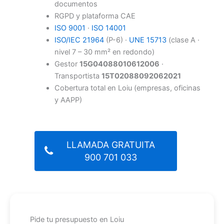
documentos
RGPD y plataforma CAE
ISO 9001
·
ISO 14001
ISO/IEC 21964
(P-6) ·
UNE 15713
(clase A ·
nivel 7 – 30 mm² en redondo)
Gestor
15G04088010612006
·
Transportista
15T02088092062021
Cobertura total en Loiu (empresas, oficinas
y AAPP)
LLAMADA GRATUITA
900 701 033
Pide tu presupuesto en Loiu