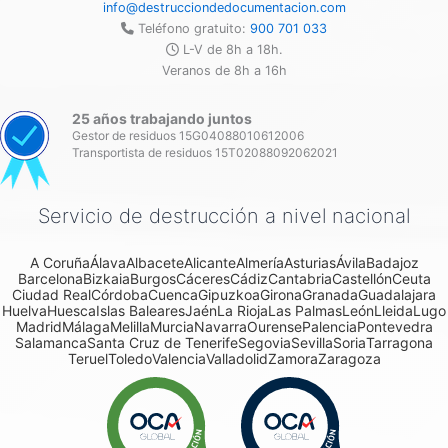
info@destrucciondedocumentacion.com
Teléfono gratuito:
900 701 033
L-V de 8h a 18h.
Veranos de 8h a 16h
25 años trabajando juntos
Gestor de residuos 15G04088010612006
Transportista de residuos 15T02088092062021
Servicio de destrucción a nivel nacional
A Coruña
Álava
Albacete
Alicante
Almería
Asturias
Ávila
Badajoz
Barcelona
Bizkaia
Burgos
Cáceres
Cádiz
Cantabria
Castellón
Ceuta
Ciudad Real
Córdoba
Cuenca
Gipuzkoa
Girona
Granada
Guadalajara
Huelva
Huesca
Islas Baleares
Jaén
La Rioja
Las Palmas
León
Lleida
Lugo
Madrid
Málaga
Melilla
Murcia
Navarra
Ourense
Palencia
Pontevedra
Salamanca
Santa Cruz de Tenerife
Segovia
Sevilla
Soria
Tarragona
Teruel
Toledo
Valencia
Valladolid
Zamora
Zaragoza