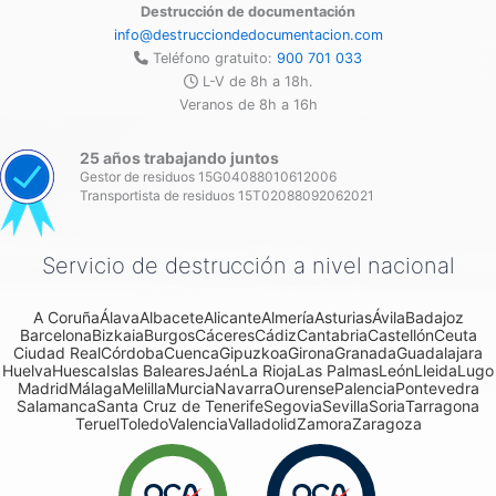
Destrucción de documentación
info@destrucciondedocumentacion.com
Teléfono gratuito:
900 701 033
L-V de 8h a 18h.
Veranos de 8h a 16h
25 años trabajando juntos
Gestor de residuos 15G04088010612006
Transportista de residuos 15T02088092062021
Servicio de destrucción a nivel nacional
A Coruña
Álava
Albacete
Alicante
Almería
Asturias
Ávila
Badajoz
Barcelona
Bizkaia
Burgos
Cáceres
Cádiz
Cantabria
Castellón
Ceuta
Ciudad Real
Córdoba
Cuenca
Gipuzkoa
Girona
Granada
Guadalajara
Huelva
Huesca
Islas Baleares
Jaén
La Rioja
Las Palmas
León
Lleida
Lugo
Madrid
Málaga
Melilla
Murcia
Navarra
Ourense
Palencia
Pontevedra
Salamanca
Santa Cruz de Tenerife
Segovia
Sevilla
Soria
Tarragona
Teruel
Toledo
Valencia
Valladolid
Zamora
Zaragoza