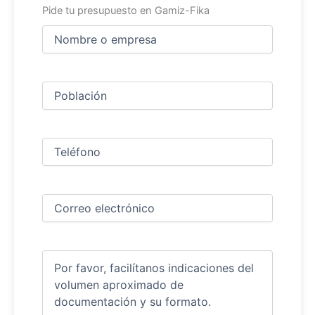
Pide tu presupuesto en Gamiz-Fika
Nombre
y
apellidos
Nombre
(Obligatorio)
Ciudad
(Obligatorio)
Teléfono
(Obligatorio)
Correo
electrónico
(Obligatorio)
Comentarios
(Obligatorio)