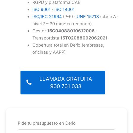
RGPD y plataforma CAE
ISO 9001
·
ISO 14001
ISO/IEC 21964
(P-6) ·
UNE 15713
(clase A ·
nivel 7 – 30 mm² en redondo)
Gestor
15G04088010612006
·
Transportista
15T02088092062021
Cobertura total en Derio (empresas,
oficinas y AAPP)
LLAMADA GRATUITA
900 701 033
Pide tu presupuesto en Derio
Nombre