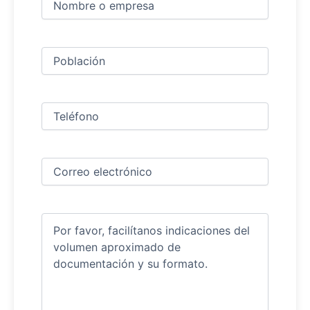
y
apellidos
Nombre
(Obligatorio)
Ciudad
(Obligatorio)
Teléfono
(Obligatorio)
Correo
electrónico
(Obligatorio)
Comentarios
(Obligatorio)