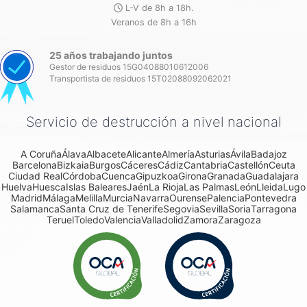
L-V de 8h a 18h.
Veranos de 8h a 16h
25 años trabajando juntos
Gestor de residuos 15G04088010612006
Transportista de residuos 15T02088092062021
Servicio de destrucción a nivel nacional
A Coruña
Álava
Albacete
Alicante
Almería
Asturias
Ávila
Badajoz
Barcelona
Bizkaia
Burgos
Cáceres
Cádiz
Cantabria
Castellón
Ceuta
Ciudad Real
Córdoba
Cuenca
Gipuzkoa
Girona
Granada
Guadalajara
Huelva
Huesca
Islas Baleares
Jaén
La Rioja
Las Palmas
León
Lleida
Lugo
Madrid
Málaga
Melilla
Murcia
Navarra
Ourense
Palencia
Pontevedra
Salamanca
Santa Cruz de Tenerife
Segovia
Sevilla
Soria
Tarragona
Teruel
Toledo
Valencia
Valladolid
Zamora
Zaragoza