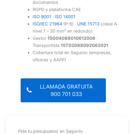
documentos
RGPD y plataforma CAE
ISO 9001
·
ISO 14001
ISO/IEC 21964
(P-6) ·
UNE 15713
(clase A ·
nivel 7 – 30 mm² en redondo)
Gestor
15G04088010612006
·
Transportista
15T02088092062021
Cobertura total en Sagunto (empresas,
oficinas y AAPP)
LLAMADA GRATUITA
900 701 033
Pide tu presupuesto en Sagunto