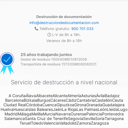
Destrucción de documentación
info@destrucciondedocumentacion.com
Teléfono gratuito:
900 701 033
L-V de 8h a 18h.
Veranos de 8h a 16h
25 años trabajando juntos
Gestor de residuos 15G04088010612006
Transportista de residuos 15T02088092062021
Servicio de destrucción a nivel nacional
A Coruña
Álava
Albacete
Alicante
Almería
Asturias
Ávila
Badajoz
Barcelona
Bizkaia
Burgos
Cáceres
Cádiz
Cantabria
Castellón
Ceuta
Ciudad Real
Córdoba
Cuenca
Gipuzkoa
Girona
Granada
Guadalajara
Huelva
Huesca
Islas Baleares
Jaén
La Rioja
Las Palmas
León
Lleida
Lugo
Madrid
Málaga
Melilla
Murcia
Navarra
Ourense
Palencia
Pontevedra
Salamanca
Santa Cruz de Tenerife
Segovia
Sevilla
Soria
Tarragona
Teruel
Toledo
Valencia
Valladolid
Zamora
Zaragoza