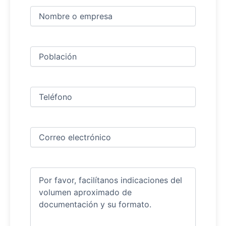
Nombre
y
apellidos
Nombre
(Obligatorio)
Ciudad
(Obligatorio)
Teléfono
(Obligatorio)
Correo
electrónico
(Obligatorio)
Comentarios
(Obligatorio)