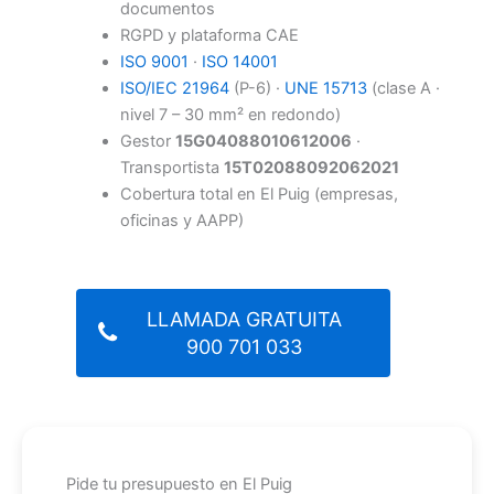
documentos
RGPD y plataforma CAE
ISO 9001
·
ISO 14001
ISO/IEC 21964
(P-6) ·
UNE 15713
(clase A ·
nivel 7 – 30 mm² en redondo)
Gestor
15G04088010612006
·
Transportista
15T02088092062021
Cobertura total en El Puig (empresas,
oficinas y AAPP)
LLAMADA GRATUITA
900 701 033
Pide tu presupuesto en El Puig