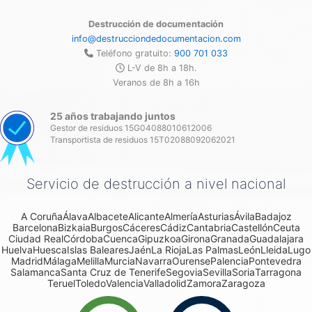
Destrucción de documentación
info@destrucciondedocumentacion.com
Teléfono gratuito:
900 701 033
L-V de 8h a 18h.
Veranos de 8h a 16h
25 años trabajando juntos
Gestor de residuos 15G04088010612006
Transportista de residuos 15T02088092062021
Servicio de destrucción a nivel nacional
A Coruña
Álava
Albacete
Alicante
Almería
Asturias
Ávila
Badajoz
Barcelona
Bizkaia
Burgos
Cáceres
Cádiz
Cantabria
Castellón
Ceuta
Ciudad Real
Córdoba
Cuenca
Gipuzkoa
Girona
Granada
Guadalajara
Huelva
Huesca
Islas Baleares
Jaén
La Rioja
Las Palmas
León
Lleida
Lugo
Madrid
Málaga
Melilla
Murcia
Navarra
Ourense
Palencia
Pontevedra
Salamanca
Santa Cruz de Tenerife
Segovia
Sevilla
Soria
Tarragona
Teruel
Toledo
Valencia
Valladolid
Zamora
Zaragoza