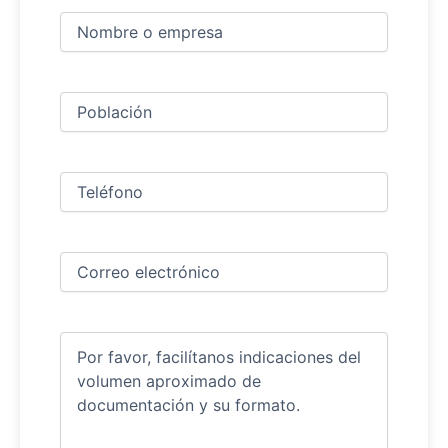
Nombre
y
apellidos
Nombre
(Obligatorio)
Ciudad
(Obligatorio)
Teléfono
(Obligatorio)
Correo
electrónico
(Obligatorio)
Comentarios
(Obligatorio)