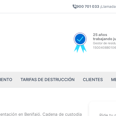
900 701 033
¡Llamada 
25 años
trabajando j
Gestor de resid
15G040880106
IENTO
TARIFAS DE DESTRUCCIÓN
CLIENTES
M
entación en Benifaió. Cadena de custodia
Pide tu 