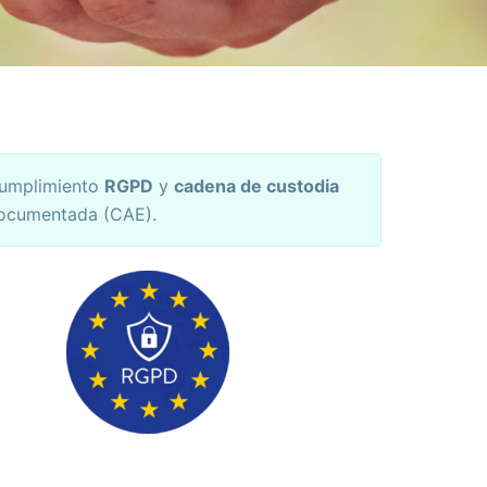
umplimiento
RGPD
y
cadena de custodia
ocumentada (CAE).