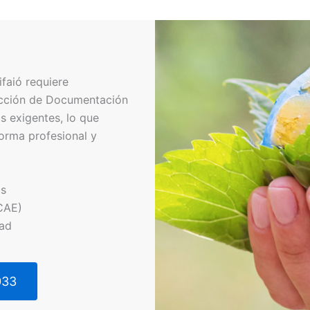
faió requiere
ucción de Documentación
s exigentes, lo que
orma profesional y
os
CAE)
dad
033