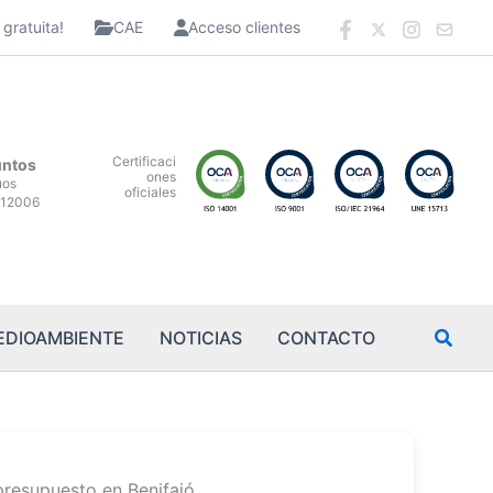
gratuita!
CAE
Acceso clientes
Certificaci
untos
ones
uos
oficiales
12006
EDIOAMBIENTE
NOTICIAS
CONTACTO
presupuesto en Benifaió