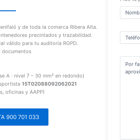
Nombre
y
apellidos
Nombre
ifaió y de toda la comarca Ribera Alta.
Teléfono
(
ntenedores precintados y trazabilidad.
ial válido para tu auditoría RGPD.
de documentos
Comentar
se A · nivel 7 – 30 mm² en redondo)
sportista
15T02088092062021
s, oficinas y AAPP)
A 900 701 033