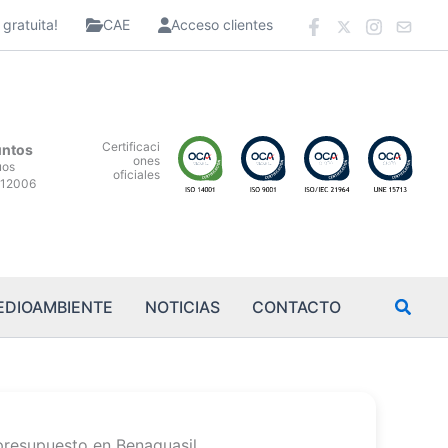
gratuita!
CAE
Acceso clientes
Certificaci
untos
ones
uos
oficiales
12006
EDIOAMBIENTE
NOTICIAS
CONTACTO
presupuesto en Benaguasil