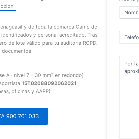
cción.
Nombre
y
apellidos
Nombre
enaguasil y de toda la comarca Camp de
Teléfono
(
 identificados y personal acreditado. Tras
ero de lote válido para tu auditoría RGPD.
de documentos
Comentar
se A · nivel 7 – 30 mm² en redondo)
sportista
15T02088092062021
sas, oficinas y AAPP)
A 900 701 033