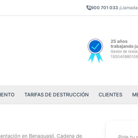
900 701 033
¡Llamada 
25 años
trabajando j
Gestor de resid
15G040880106
IENTO
TARIFAS DE DESTRUCCIÓN
CLIENTES
M
entación en Benaguasil. Cadena de
Pide tu 