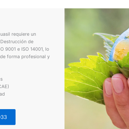
asil requiere un
 Destrucción de
O 9001 e ISO 14001, lo
de forma profesional y
os
CAE)
dad
033