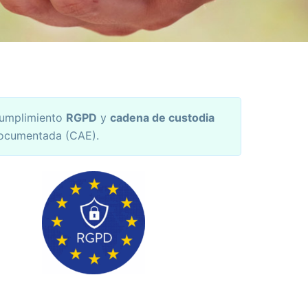
umplimiento
RGPD
y
cadena de custodia
ocumentada (CAE).