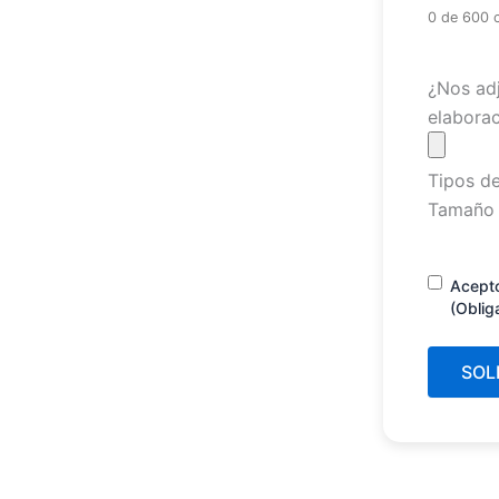
0 de 600 
Archivo
¿Nos adj
elaborac
Tipos de
Tamaño 
Consenti
Acept
(Oblig