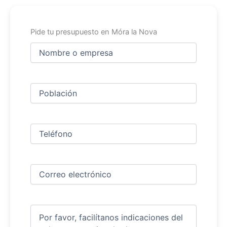
Pide tu presupuesto en Móra la Nova
Nombre
y
apellidos
Nombre
(Obligatorio)
Ciudad
(Obligatorio)
Teléfono
(Obligatorio)
Correo
electrónico
(Obligatorio)
Comentarios
(Obligatorio)