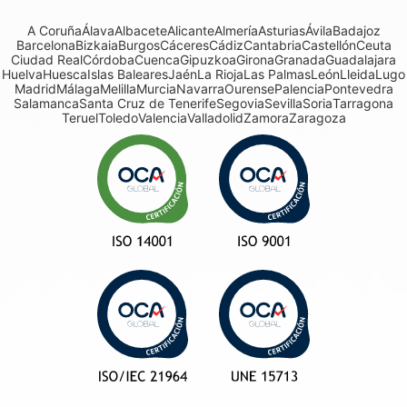
A Coruña
Álava
Albacete
Alicante
Almería
Asturias
Ávila
Badajoz
Barcelona
Bizkaia
Burgos
Cáceres
Cádiz
Cantabria
Castellón
Ceuta
Ciudad Real
Córdoba
Cuenca
Gipuzkoa
Girona
Granada
Guadalajara
Huelva
Huesca
Islas Baleares
Jaén
La Rioja
Las Palmas
León
Lleida
Lugo
Madrid
Málaga
Melilla
Murcia
Navarra
Ourense
Palencia
Pontevedra
Salamanca
Santa Cruz de Tenerife
Segovia
Sevilla
Soria
Tarragona
Teruel
Toledo
Valencia
Valladolid
Zamora
Zaragoza