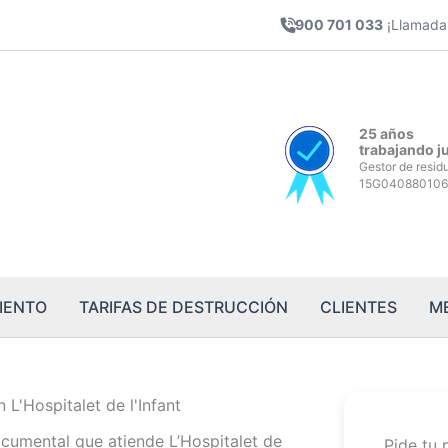
900 701 033
¡Llamada 
25 años
trabajando j
Gestor de resid
15G040880106
IENTO
TARIFAS DE DESTRUCCIÓN
CLIENTES
M
L'Hospitalet de l'Infant
ocumental que atiende L’Hospitalet de
Pide tu 