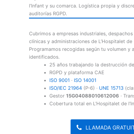
l’Infant y su comarca. Logística propia y discr
auditorías RGPD.
Cubrimos a empresas industriales, despachos p
clínicas y administraciones de L’Hospitalet de
Programamos recogidas según tu volumen y a
identificados.
25 años trabajando la destrucción 
RGPD y plataforma CAE
ISO 9001
·
ISO 14001
ISO/IEC 21964
(P-6) ·
UNE 15713
(cla
Gestor
15G04088010612006
· Tran
Cobertura total en L’Hospitalet de l’
LLAMADA GRATUIT