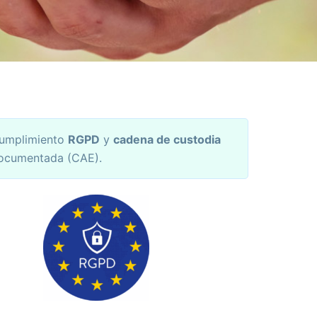
umplimiento
RGPD
y
cadena de custodia
ocumentada (CAE).