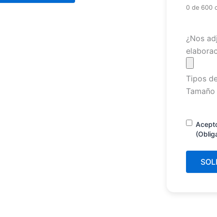
0 de 600 
Archivo
¿Nos adj
elaborac
Tipos de
Tamaño 
Consenti
Acept
(Oblig