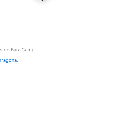
ios de Baix Camp.
arragona
.