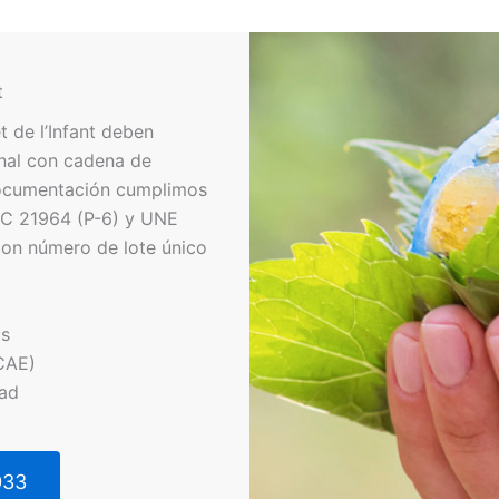
t
 de l’Infant deben
nal con cadena de
ocumentación cumplimos
IEC 21964 (P-6) y UNE
con número de lote único
os
CAE)
dad
033