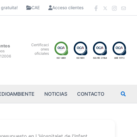
gratuita!
CAE
Acceso clientes
Certificaci
untos
ones
uos
oficiales
12006
EDIOAMBIENTE
NOTICIAS
CONTACTO
presupuesto en L'Hospitalet de l'Infant