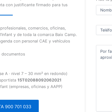
eta con justificante firmado para tus
Nombre
y
apellidos
Nombre
Teléfono
(
rofesionales, comercios, oficinas,
 l’Infant y de toda la comarca Baix Camp.
genda con personal CAE y vehículos
Comentar
de documentos
se A · nivel 7 – 30 mm² en redondo)
sportista
15T02088092062021
Infant (empresas, oficinas y AAPP)
A 900 701 033