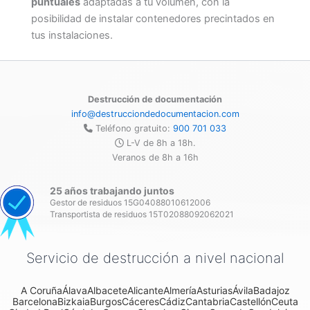
puntuales
adaptadas a tu volumen, con la
posibilidad de instalar contenedores precintados en
tus instalaciones.
Destrucción de documentación
info@destrucciondedocumentacion.com
Teléfono gratuito:
900 701 033
L-V de 8h a 18h.
Veranos de 8h a 16h
25 años trabajando juntos
Gestor de residuos 15G04088010612006
Transportista de residuos 15T02088092062021
Servicio de destrucción a nivel nacional
A Coruña
Álava
Albacete
Alicante
Almería
Asturias
Ávila
Badajoz
Barcelona
Bizkaia
Burgos
Cáceres
Cádiz
Cantabria
Castellón
Ceuta