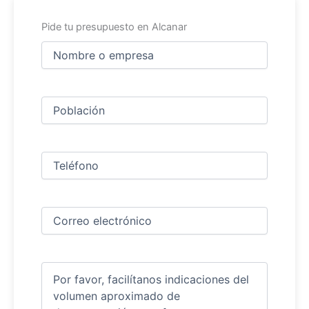
Pide tu presupuesto en Alcanar
Nombre
y
apellidos
Nombre
(Obligatorio)
Ciudad
(Obligatorio)
Teléfono
(Obligatorio)
Correo
electrónico
(Obligatorio)
Comentarios
(Obligatorio)