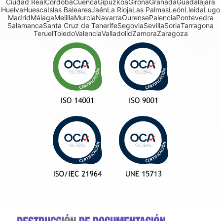
Ciudad Real
Córdoba
Cuenca
Gipuzkoa
Girona
Granada
Guadalajara
Huelva
Huesca
Islas Baleares
Jaén
La Rioja
Las Palmas
León
Lleida
Lugo
Madrid
Málaga
Melilla
Murcia
Navarra
Ourense
Palencia
Pontevedra
Salamanca
Santa Cruz de Tenerife
Segovia
Sevilla
Soria
Tarragona
Teruel
Toledo
Valencia
Valladolid
Zamora
Zaragoza