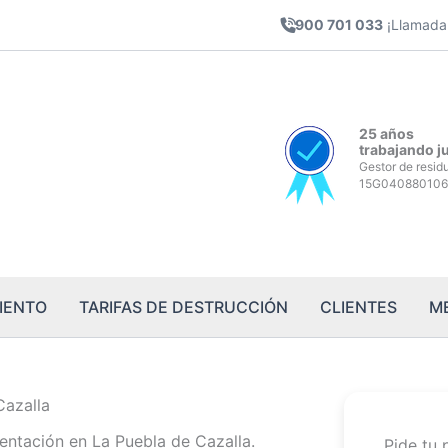
900 701 033
¡Llamada 
25 años
trabajando j
Gestor de resid
15G040880106
IENTO
TARIFAS DE DESTRUCCIÓN
CLIENTES
M
Cazalla
entación en La Puebla de Cazalla.
Pide tu 