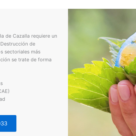
a de Cazalla requiere un
 Destrucción de
s sectoriales más
ción se trate de forma
os
CAE)
dad
033