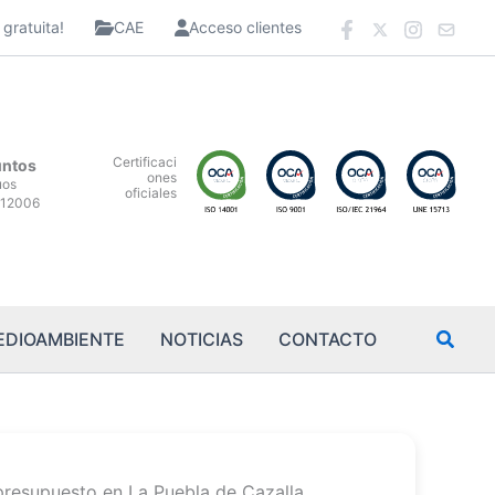
gratuita!
CAE
Acceso clientes
Certificaci
untos
ones
uos
oficiales
12006
EDIOAMBIENTE
NOTICIAS
CONTACTO
presupuesto en La Puebla de Cazalla