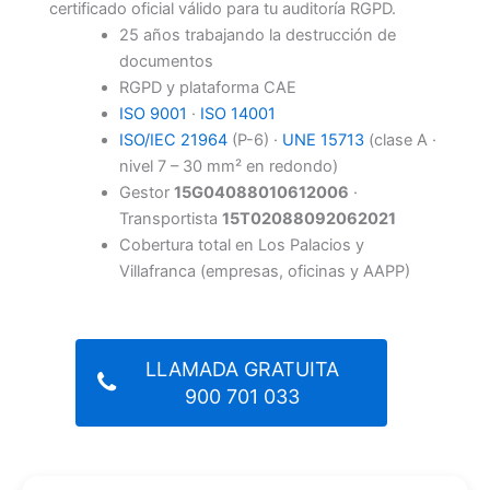
certificado oficial válido para tu auditoría RGPD.
25 años trabajando la destrucción de
documentos
RGPD y plataforma CAE
ISO 9001
·
ISO 14001
ISO/IEC 21964
(P-6) ·
UNE 15713
(clase A ·
nivel 7 – 30 mm² en redondo)
Gestor
15G04088010612006
·
Transportista
15T02088092062021
Cobertura total en Los Palacios y
Villafranca (empresas, oficinas y AAPP)
LLAMADA GRATUITA
900 701 033