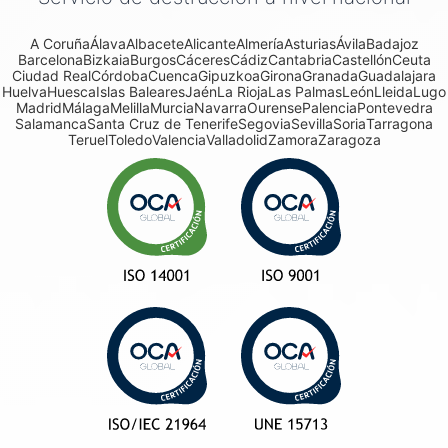
A Coruña
Álava
Albacete
Alicante
Almería
Asturias
Ávila
Badajoz
Barcelona
Bizkaia
Burgos
Cáceres
Cádiz
Cantabria
Castellón
Ceuta
Ciudad Real
Córdoba
Cuenca
Gipuzkoa
Girona
Granada
Guadalajara
Huelva
Huesca
Islas Baleares
Jaén
La Rioja
Las Palmas
León
Lleida
Lugo
Madrid
Málaga
Melilla
Murcia
Navarra
Ourense
Palencia
Pontevedra
Salamanca
Santa Cruz de Tenerife
Segovia
Sevilla
Soria
Tarragona
Teruel
Toledo
Valencia
Valladolid
Zamora
Zaragoza