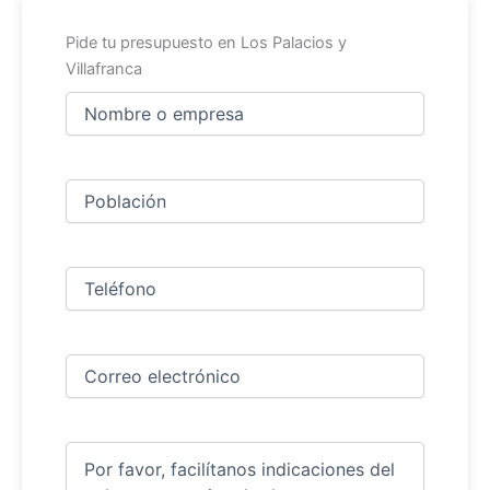
Pide tu presupuesto en Los Palacios y
Villafranca
Nombre
y
apellidos
Nombre
(Obligatorio)
Ciudad
(Obligatorio)
Teléfono
(Obligatorio)
Correo
electrónico
(Obligatorio)
Comentarios
(Obligatorio)