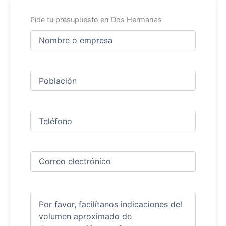
Pide tu presupuesto en Dos Hermanas
Nombre
y
apellidos
Nombre
(Obligatorio)
Ciudad
(Obligatorio)
Teléfono
(Obligatorio)
Correo
electrónico
(Obligatorio)
Comentarios
(Obligatorio)