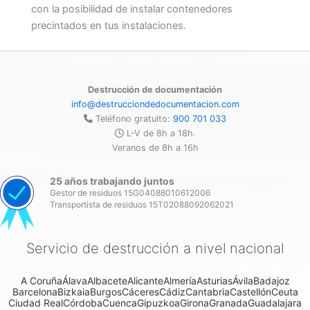
con la posibilidad de instalar contenedores
precintados en tus instalaciones.
Destrucción de documentación
info@destrucciondedocumentacion.com
Teléfono gratuito:
900 701 033
L-V de 8h a 18h.
Veranos de 8h a 16h
25 años trabajando juntos
Gestor de residuos 15G04088010612006
Transportista de residuos 15T02088092062021
Servicio de destrucción a nivel nacional
A Coruña
Álava
Albacete
Alicante
Almería
Asturias
Ávila
Badajoz
Barcelona
Bizkaia
Burgos
Cáceres
Cádiz
Cantabria
Castellón
Ceuta
Ciudad Real
Córdoba
Cuenca
Gipuzkoa
Girona
Granada
Guadalajara