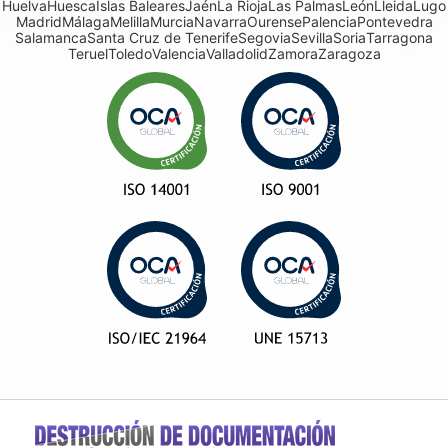
Huelva
Huesca
Islas Baleares
Jaén
La Rioja
Las Palmas
León
Lleida
Lugo
Madrid
Málaga
Melilla
Murcia
Navarra
Ourense
Palencia
Pontevedra
Salamanca
Santa Cruz de Tenerife
Segovia
Sevilla
Soria
Tarragona
Teruel
Toledo
Valencia
Valladolid
Zamora
Zaragoza