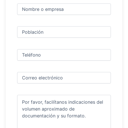
Nombre
y
apellidos
Nombre
(Obligatorio)
Ciudad
(Obligatorio)
Teléfono
(Obligatorio)
Correo
electrónico
(Obligatorio)
Comentarios
(Obligatorio)