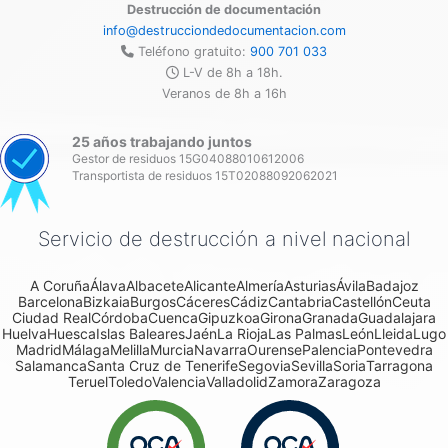
Destrucción de documentación
info@destrucciondedocumentacion.com
Teléfono gratuito:
900 701 033
L-V de 8h a 18h.
Veranos de 8h a 16h
25 años trabajando juntos
Gestor de residuos 15G04088010612006
Transportista de residuos 15T02088092062021
Servicio de destrucción a nivel nacional
A Coruña
Álava
Albacete
Alicante
Almería
Asturias
Ávila
Badajoz
Barcelona
Bizkaia
Burgos
Cáceres
Cádiz
Cantabria
Castellón
Ceuta
Ciudad Real
Córdoba
Cuenca
Gipuzkoa
Girona
Granada
Guadalajara
Huelva
Huesca
Islas Baleares
Jaén
La Rioja
Las Palmas
León
Lleida
Lugo
Madrid
Málaga
Melilla
Murcia
Navarra
Ourense
Palencia
Pontevedra
Salamanca
Santa Cruz de Tenerife
Segovia
Sevilla
Soria
Tarragona
Teruel
Toledo
Valencia
Valladolid
Zamora
Zaragoza