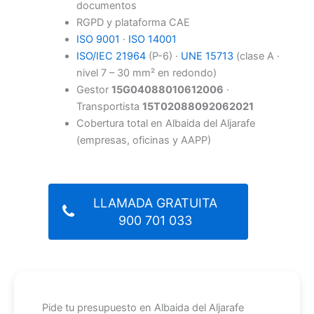
documentos
RGPD y plataforma CAE
ISO 9001
·
ISO 14001
ISO/IEC 21964
(P-6) ·
UNE 15713
(clase A ·
nivel 7 – 30 mm² en redondo)
Gestor
15G04088010612006
·
Transportista
15T02088092062021
Cobertura total en Albaida del Aljarafe
(empresas, oficinas y AAPP)
LLAMADA GRATUITA
900 701 033
Pide tu presupuesto en Albaida del Aljarafe