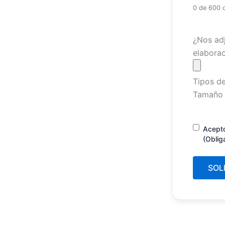
0 de 600 
Archivo
¿Nos adj
elaborac
Tipos de
Tamaño 
Consenti
Acept
(Oblig