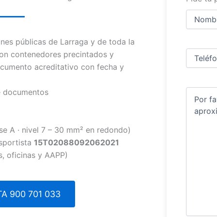
Nombre
y
apellidos
Nombre
nes públicas de Larraga y de toda la
Teléfono
(
con contenedores precintados y
documento acreditativo con fecha y
de documentos
Comentar
se A · nivel 7 – 30 mm² en redondo)
sportista
15T02088092062021
, oficinas y AAPP)
A 900 701 033