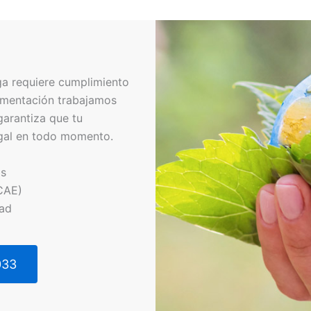
ga requiere cumplimiento
umentación trabajamos
garantiza que tu
egal en todo momento.
os
CAE)
dad
033