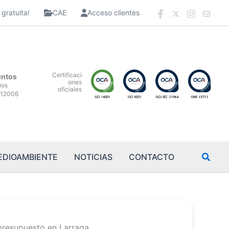
gratuita!
CAE
Acceso clientes
Certificaci
untos
ones
uos
oficiales
12006
EDIOAMBIENTE
NOTICIAS
CONTACTO
presupuesto en Larraga