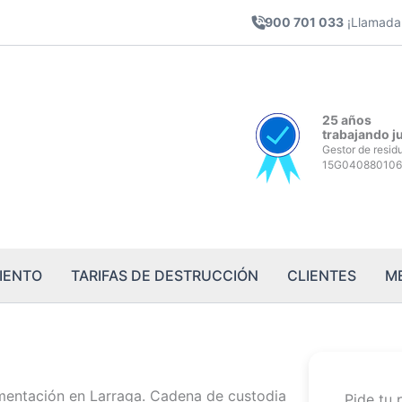
900 701 033
¡Llamada 
25 años
trabajando j
Gestor de resid
15G040880106
IENTO
TARIFAS DE DESTRUCCIÓN
CLIENTES
M
mentación en Larraga. Cadena de custodia
Pide tu 