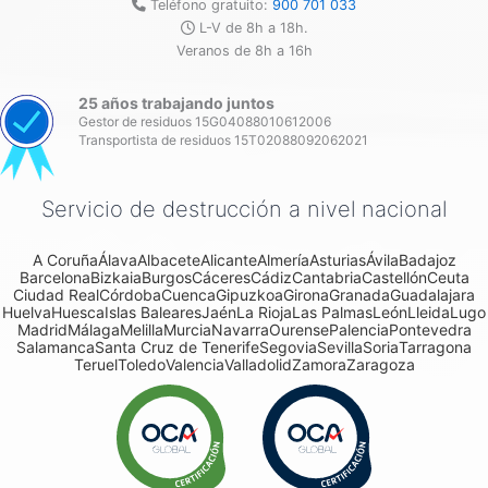
Teléfono gratuito:
900 701 033
L-V de 8h a 18h.
Veranos de 8h a 16h
25 años trabajando juntos
Gestor de residuos 15G04088010612006
Transportista de residuos 15T02088092062021
Servicio de destrucción a nivel nacional
A Coruña
Álava
Albacete
Alicante
Almería
Asturias
Ávila
Badajoz
Barcelona
Bizkaia
Burgos
Cáceres
Cádiz
Cantabria
Castellón
Ceuta
Ciudad Real
Córdoba
Cuenca
Gipuzkoa
Girona
Granada
Guadalajara
Huelva
Huesca
Islas Baleares
Jaén
La Rioja
Las Palmas
León
Lleida
Lugo
Madrid
Málaga
Melilla
Murcia
Navarra
Ourense
Palencia
Pontevedra
Salamanca
Santa Cruz de Tenerife
Segovia
Sevilla
Soria
Tarragona
Teruel
Toledo
Valencia
Valladolid
Zamora
Zaragoza