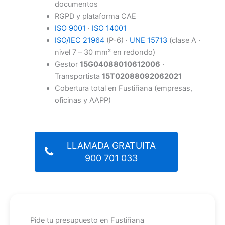
documentos
RGPD y plataforma CAE
ISO 9001
·
ISO 14001
ISO/IEC 21964
(P-6) ·
UNE 15713
(clase A ·
nivel 7 – 30 mm² en redondo)
Gestor
15G04088010612006
·
Transportista
15T02088092062021
Cobertura total en Fustiñana (empresas,
oficinas y AAPP)
LLAMADA GRATUITA
900 701 033
Pide tu presupuesto en Fustiñana