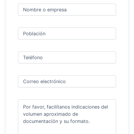
Nombre
y
apellidos
Nombre
(Obligatorio)
Ciudad
(Obligatorio)
Teléfono
(Obligatorio)
Correo
electrónico
(Obligatorio)
Comentarios
(Obligatorio)