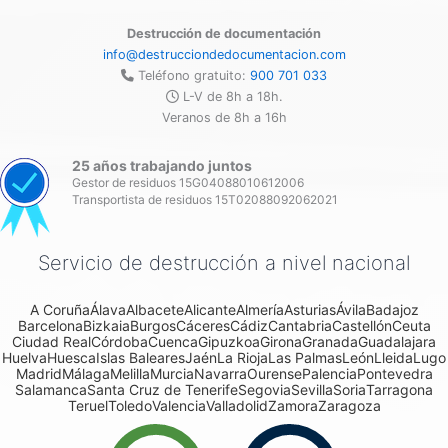
Destrucción de documentación
info@destrucciondedocumentacion.com
Teléfono gratuito:
900 701 033
L-V de 8h a 18h.
Veranos de 8h a 16h
25 años trabajando juntos
Gestor de residuos 15G04088010612006
Transportista de residuos 15T02088092062021
Servicio de destrucción a nivel nacional
A Coruña
Álava
Albacete
Alicante
Almería
Asturias
Ávila
Badajoz
Barcelona
Bizkaia
Burgos
Cáceres
Cádiz
Cantabria
Castellón
Ceuta
Ciudad Real
Córdoba
Cuenca
Gipuzkoa
Girona
Granada
Guadalajara
Huelva
Huesca
Islas Baleares
Jaén
La Rioja
Las Palmas
León
Lleida
Lugo
Madrid
Málaga
Melilla
Murcia
Navarra
Ourense
Palencia
Pontevedra
Salamanca
Santa Cruz de Tenerife
Segovia
Sevilla
Soria
Tarragona
Teruel
Toledo
Valencia
Valladolid
Zamora
Zaragoza