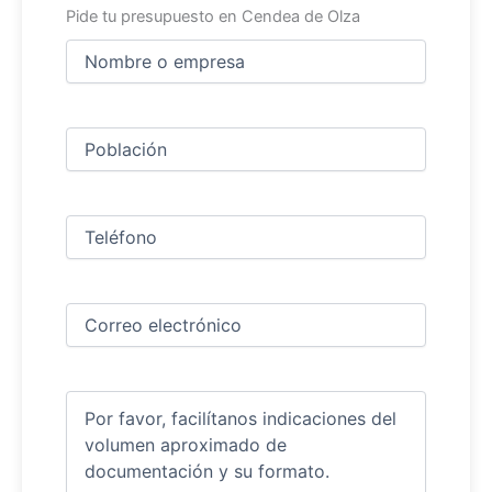
Pide tu presupuesto en Cendea de Olza
Nombre
y
apellidos
Nombre
(Obligatorio)
Ciudad
(Obligatorio)
Teléfono
(Obligatorio)
Correo
electrónico
(Obligatorio)
Comentarios
(Obligatorio)