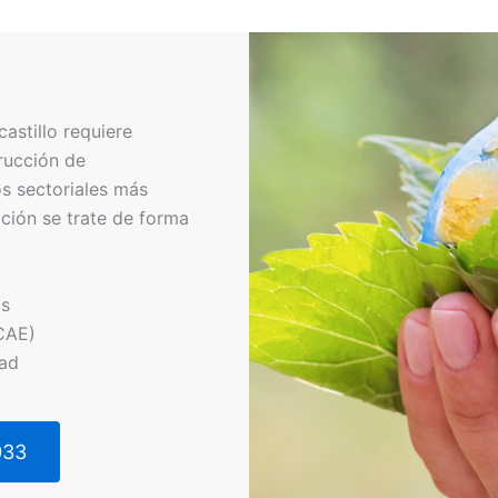
astillo requiere
rucción de
s sectoriales más
ción se trate de forma
os
CAE)
dad
033