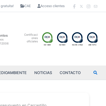
gratuita!
CAE
Acceso clientes
Certificaci
untos
ones
uos
oficiales
12006
EDIOAMBIENTE
NOTICIAS
CONTACTO
presupuesto en Carcastillo