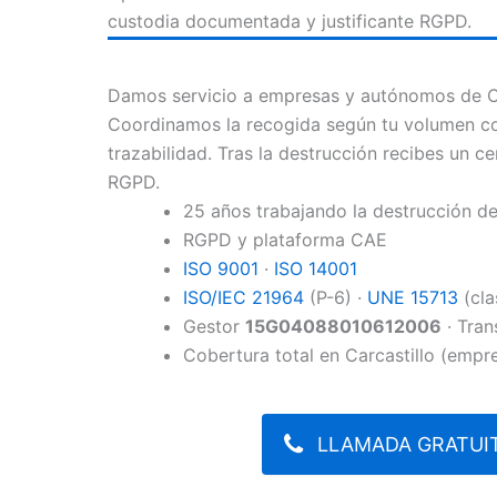
custodia documentada y justificante RGPD.
Damos servicio a empresas y autónomos de Ca
Coordinamos la recogida según tu volumen c
trazabilidad. Tras la destrucción recibes un cer
RGPD.
25 años trabajando la destrucción 
RGPD y plataforma CAE
ISO 9001
·
ISO 14001
ISO/IEC 21964
(P-6) ·
UNE 15713
(cla
Gestor
15G04088010612006
· Tran
Cobertura total en Carcastillo (empr
LLAMADA GRATUIT