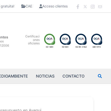
gratuita!
CAE
Acceso clientes
Certificaci
untos
ones
uos
oficiales
12006
EDIOAMBIENTE
NOTICIAS
CONTACTO
presupuesto en Ayegui