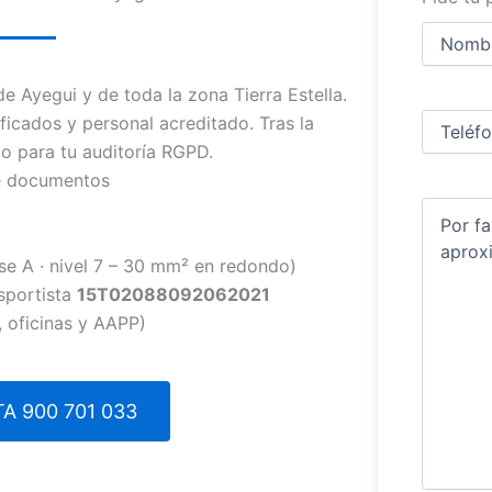
Nombre
y
apellidos
Nombre
 Ayegui y de toda la zona Tierra Estella.
Teléfono
(
ficados y personal acreditado. Tras la
do para tu auditoría RGPD.
de documentos
Comentar
se A · nivel 7 – 30 mm² en redondo)
sportista
15T02088092062021
 oficinas y AAPP)
A 900 701 033