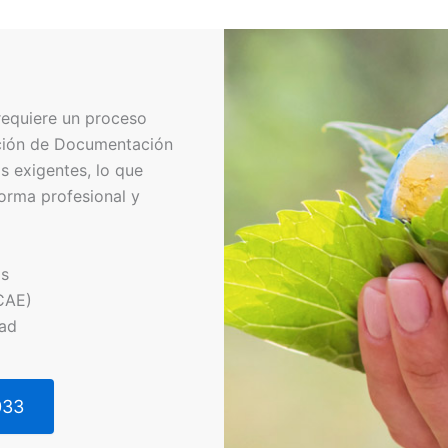
requiere un proceso
cción de Documentación
s exigentes, lo que
orma profesional y
os
CAE)
dad
033