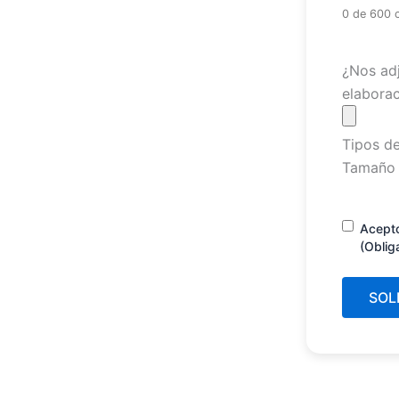
0 de 600 
Archivo
¿Nos adj
elaborac
Tipos de
Tamaño 
Consenti
Acept
(Oblig