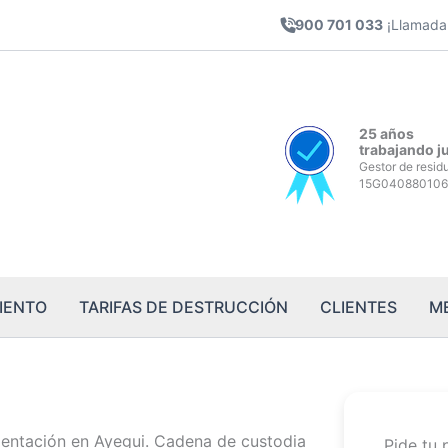
900 701 033
¡Llamada 
25 años
trabajando j
Gestor de resid
15G040880106
IENTO
TARIFAS DE DESTRUCCIÓN
CLIENTES
M
i
entación en Ayegui. Cadena de custodia
Pide tu 