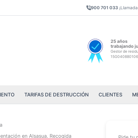
900 701 033
¡Llamada 
25 años
trabajando j
Gestor de resid
15G040880106
IENTO
TARIFAS DE DESTRUCCIÓN
CLIENTES
M
ua
entación en Alsasua. Recogida
Pide tu 