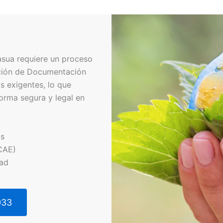
asua requiere un proceso
cción de Documentación
s exigentes, lo que
orma segura y legal en
os
CAE)
dad
033