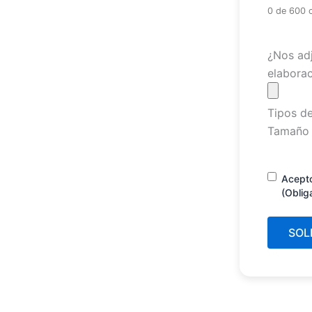
0 de 600 
Archivo
¿Nos adj
elaborac
Tipos de
Tamaño 
Consenti
Acept
(Oblig