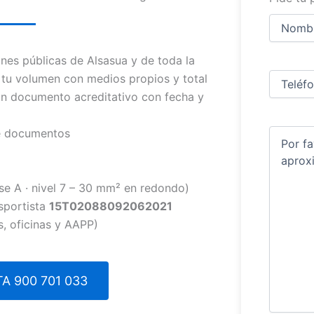
Nombre
y
apellidos
Nombre
nes públicas de Alsasua y de toda la
Teléfono
(
tu volumen con medios propios y total
 un documento acreditativo con fecha y
de documentos
Comentar
se A · nivel 7 – 30 mm² en redondo)
sportista
15T02088092062021
, oficinas y AAPP)
A 900 701 033