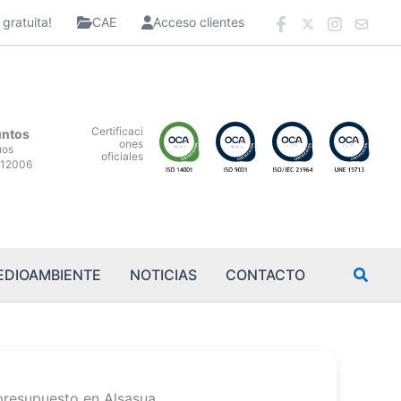
gratuita!
CAE
Acceso clientes
Certificaci
untos
ones
uos
oficiales
12006
EDIOAMBIENTE
NOTICIAS
CONTACTO
presupuesto en Alsasua