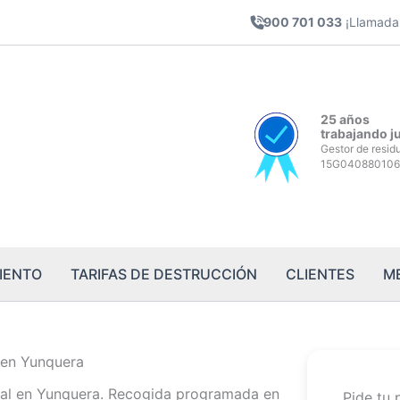
900 701 033
¡Llamada 
25 años
trabajando j
Gestor de resid
15G040880106
IENTO
TARIFAS DE DESTRUCCIÓN
CLIENTES
M
 en Yunquera
al en Yunquera. Recogida programada en
Pide tu