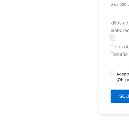
0 de 600 
Archivo
¿Nos adj
elaborac
Tipos de
Tamaño 
Consenti
Acept
(Oblig