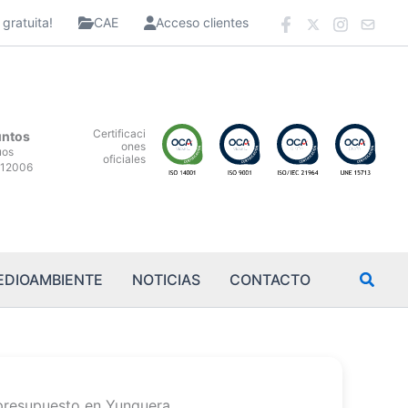
gratuita!
CAE
Acceso clientes
Certificaci
untos
ones
uos
oficiales
12006
EDIOAMBIENTE
NOTICIAS
CONTACTO
 presupuesto en Yunquera