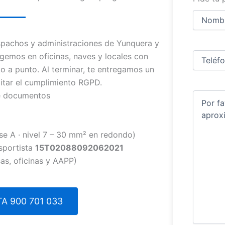
Nombre
y
apellidos
Nombre
pachos y administraciones de Yunquera y
Teléfono
(
gemos en oficinas, naves y locales con
o a punto. Al terminar, te entregamos un
ditar el cumplimiento RGPD.
de documentos
Comentar
se A · nivel 7 – 30 mm² en redondo)
sportista
15T02088092062021
as, oficinas y AAPP)
A 900 701 033