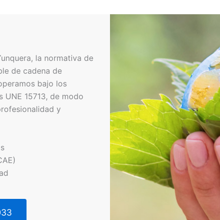
Yunquera, la normativa de
ble de cadena de
operamos bajo los
les UNE 15713, de modo
profesionalidad y
os
CAE)
dad
033