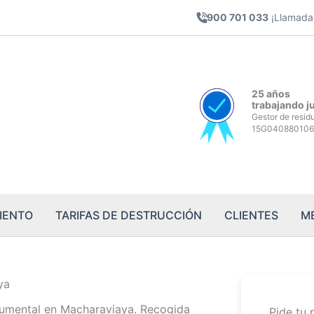
900 701 033
¡Llamada 
25 años
trabajando j
Gestor de resid
15G040880106
IENTO
TARIFAS DE DESTRUCCIÓN
CLIENTES
M
ya
umental en Macharaviaya. Recogida
Pide tu