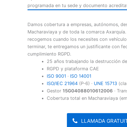
programada en tu sede y documento acreditat
Damos cobertura a empresas, autónomos, des
Macharaviaya y de toda la comarca Axarquía. 
recogemos cuando los necesites con vehículo
terminar, te entregamos un justificante con fec
cumplimiento RGPD.
25 años trabajando la destrucción 
RGPD y plataforma CAE
ISO 9001
·
ISO 14001
ISO/IEC 21964
(P-6) ·
UNE 15713
(cla
Gestor
15G04088010612006
· Tran
Cobertura total en Macharaviaya (em
LLAMADA GRATUIT