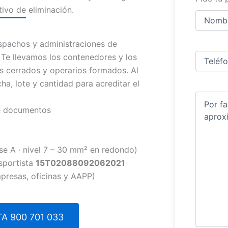
ivo de eliminación.
Nombre
y
apellidos
Nombre
pachos y administraciones de
Teléfono
(
Te llevamos los contenedores y los
s cerrados y operarios formados. Al
ha, lote y cantidad para acreditar el
Comentar
de documentos
se A · nivel 7 – 30 mm² en redondo)
sportista
15T02088092062021
presas, oficinas y AAPP)
A 900 701 033