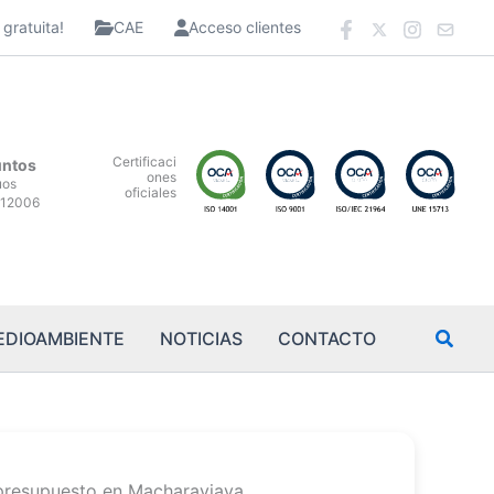
gratuita!
CAE
Acceso clientes
Certificaci
untos
ones
uos
oficiales
12006
EDIOAMBIENTE
NOTICIAS
CONTACTO
 presupuesto en Macharaviaya