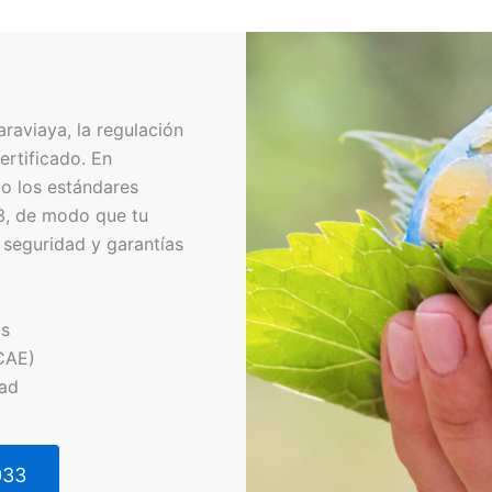
raviaya, la regulación
ertificado. En
o los estándares
3, de modo que tu
 seguridad y garantías
os
CAE)
dad
033