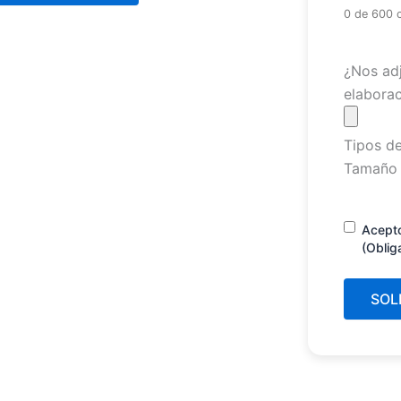
0 de 600 
Archivo
¿Nos adj
elaborac
Tipos de
Tamaño 
Consenti
Acept
(Oblig