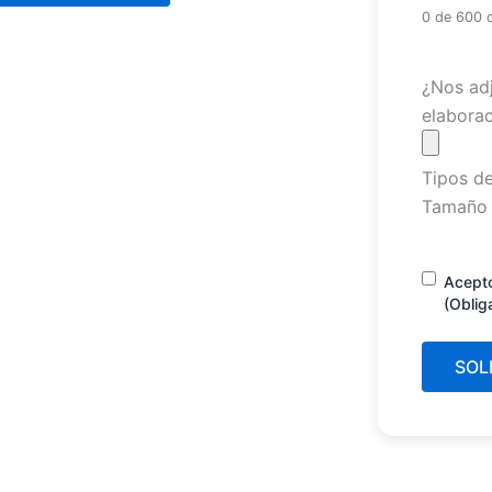
0 de 600 
Archivo
¿Nos adj
elaborac
Tipos de
Tamaño 
Consenti
Acept
(Oblig