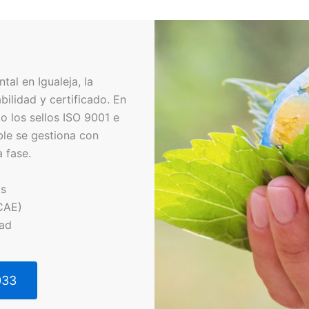
al en Igualeja, la
ilidad y certificado. En
 los sellos ISO 9001 e
ble se gestiona con
 fase.
os
CAE)
dad
033