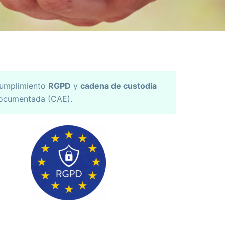
umplimiento
RGPD
y
cadena de custodia
ocumentada (CAE).