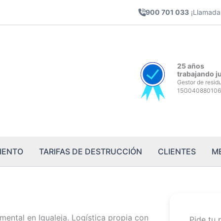
900 701 033
¡Llamada 
25 años
trabajando j
Gestor de resid
15G040880106
IENTO
TARIFAS DE DESTRUCCIÓN
CLIENTES
M
ental en Igualeja. Logística propia con
Pide tu 