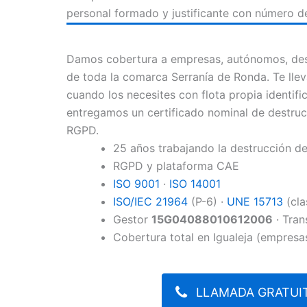
personal formado y justificante con número de
Damos cobertura a empresas, autónomos, desp
de toda la comarca Serranía de Ronda. Te ll
cuando los necesites con flota propia identifi
entregamos un certificado nominal de destruc
RGPD.
25 años trabajando la destrucción 
RGPD y plataforma CAE
ISO 9001
·
ISO 14001
ISO/IEC 21964
(P-6) ·
UNE 15713
(cla
Gestor
15G04088010612006
· Tran
Cobertura total en Igualeja (empresa
LLAMADA GRATUIT