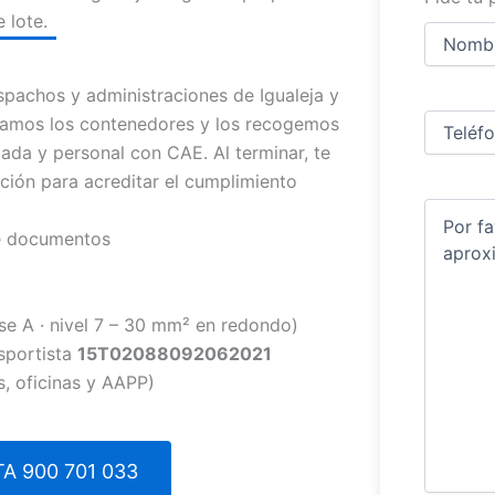
 lote.
Nombre
y
apellidos
Nombre
achos y administraciones de Igualeja y
Teléfono
(
evamos los contenedores y los recogemos
cada y personal con CAE. Al terminar, te
ción para acreditar el cumplimiento
Comentar
de documentos
se A · nivel 7 – 30 mm² en redondo)
sportista
15T02088092062021
s, oficinas y AAPP)
A 900 701 033