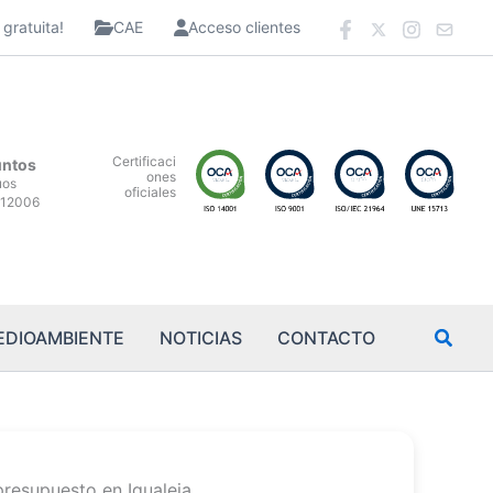
gratuita!
CAE
Acceso clientes
Certificaci
untos
ones
uos
oficiales
12006
EDIOAMBIENTE
NOTICIAS
CONTACTO
presupuesto en Igualeja