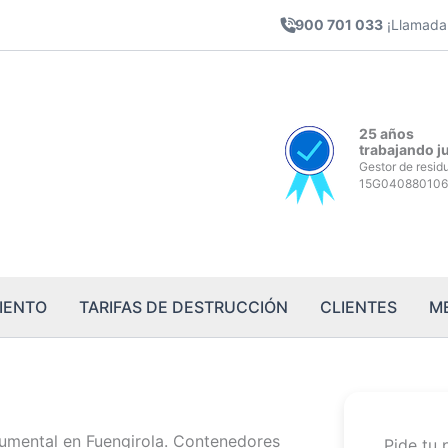
900 701 033
¡Llamada 
25 años
trabajando j
Gestor de resid
15G040880106
IENTO
TARIFAS DE DESTRUCCIÓN
CLIENTES
M
umental en Fuengirola. Contenedores
Pide tu 