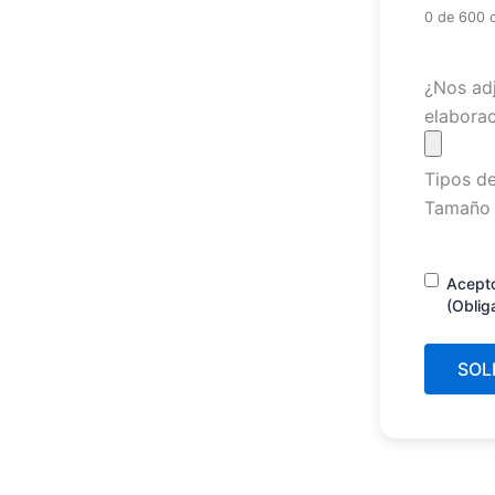
0 de 600 
Archivo
¿Nos adj
elaborac
Tipos de
Tamaño 
Consenti
Acept
(Oblig