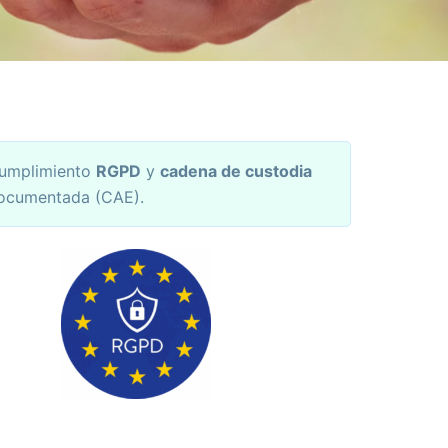
umplimiento
RGPD
y
cadena de custodia
ocumentada (CAE).