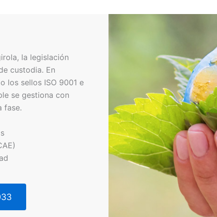
ola, la legislación
de custodia. En
 los sellos ISO 9001 e
ble se gestiona con
 fase.
os
CAE)
dad
033