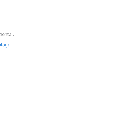
dental.
álaga
.