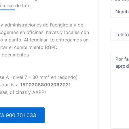
número de lote.
Nombre
y
apellidos
Nombre
 administraciones de Fuengirola y de
Teléfono
(
cogemos en oficinas, naves y locales con
o a punto. Al terminar, te entregamos un
ditar el cumplimiento RGPD.
de documentos
Comentar
se A · nivel 7 – 30 mm² en redondo)
sportista
15T02088092062021
sas, oficinas y AAPP)
A 900 701 033