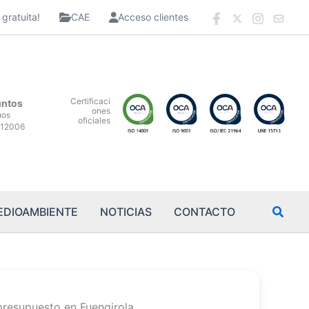
gratuita!
CAE
Acceso clientes
Certificaci
untos
ones
uos
oficiales
12006
EDIOAMBIENTE
NOTICIAS
CONTACTO
presupuesto en Fuengirola