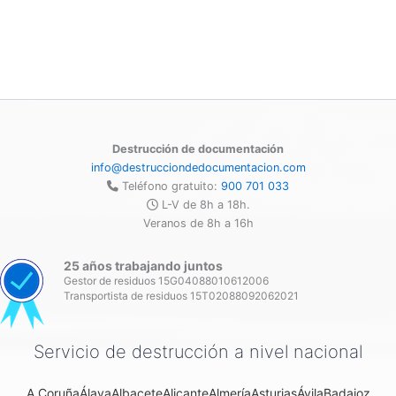
Destrucción de documentación
info@destrucciondedocumentacion.com
Teléfono gratuito:
900 701 033
L-V de 8h a 18h.
Veranos de 8h a 16h
25 años trabajando juntos
Gestor de residuos 15G04088010612006
Transportista de residuos 15T02088092062021
Servicio de destrucción a nivel nacional
A Coruña
Álava
Albacete
Alicante
Almería
Asturias
Ávila
Badajoz