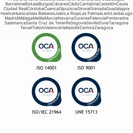
Barcelona
Bizkaia
Burgos
Cáceres
Cádiz
Cantabria
Castellón
Ceuta
Ciudad Real
Córdoba
Cuenca
Gipuzkoa
Girona
Granada
Guadalajara
Huelva
Huesca
Islas Baleares
Jaén
La Rioja
Las Palmas
León
Lleida
Lugo
Madrid
Málaga
Melilla
Murcia
Navarra
Ourense
Palencia
Pontevedra
Salamanca
Santa Cruz de Tenerife
Segovia
Sevilla
Soria
Tarragona
Teruel
Toledo
Valencia
Valladolid
Zamora
Zaragoza