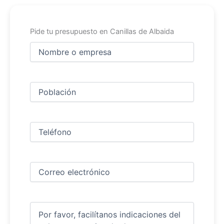
Pide tu presupuesto en Canillas de Albaida
Nombre
y
apellidos
Nombre
(Obligatorio)
Ciudad
(Obligatorio)
Teléfono
(Obligatorio)
Correo
electrónico
(Obligatorio)
Comentarios
(Obligatorio)