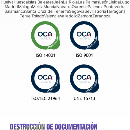
Huelva
Huesca
Islas Baleares
Jaén
La Rioja
Las Palmas
León
Lleida
Lugo
Madrid
Málaga
Melilla
Murcia
Navarra
Ourense
Palencia
Pontevedra
Salamanca
Santa Cruz de Tenerife
Segovia
Sevilla
Soria
Tarragona
Teruel
Toledo
Valencia
Valladolid
Zamora
Zaragoza