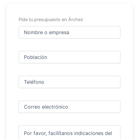
Pide tu presupuesto en Árchez
Nombre
y
apellidos
Nombre
(Obligatorio)
Ciudad
(Obligatorio)
Teléfono
(Obligatorio)
Correo
electrónico
(Obligatorio)
Comentarios
(Obligatorio)