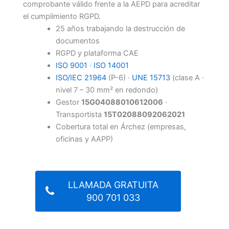
comprobante válido frente a la AEPD para acreditar
el cumplimiento RGPD.
25 años trabajando la destrucción de
documentos
RGPD y plataforma CAE
ISO 9001
·
ISO 14001
ISO/IEC 21964
(P-6) ·
UNE 15713
(clase A ·
nivel 7 – 30 mm² en redondo)
Gestor
15G04088010612006
·
Transportista
15T02088092062021
Cobertura total en Árchez (empresas,
oficinas y AAPP)
LLAMADA GRATUITA
900 701 033