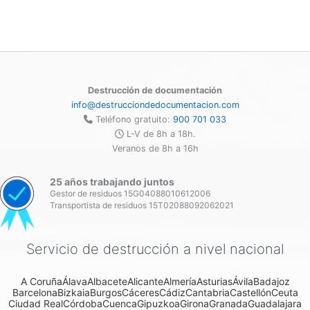
Destrucción de documentación
info@destrucciondedocumentacion.com
Teléfono gratuito:
900 701 033
L-V de 8h a 18h.
Veranos de 8h a 16h
25 años trabajando juntos
Gestor de residuos 15G04088010612006
Transportista de residuos 15T02088092062021
Servicio de destrucción a nivel nacional
A Coruña
Álava
Albacete
Alicante
Almería
Asturias
Ávila
Badajoz
Barcelona
Bizkaia
Burgos
Cáceres
Cádiz
Cantabria
Castellón
Ceuta
Ciudad Real
Córdoba
Cuenca
Gipuzkoa
Girona
Granada
Guadalajara