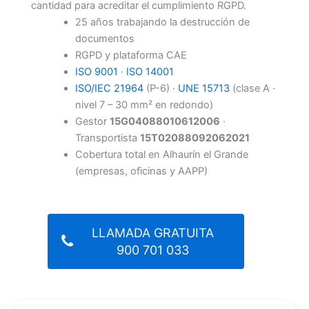
cantidad para acreditar el cumplimiento RGPD.
25 años trabajando la destrucción de
documentos
RGPD y plataforma CAE
ISO 9001
·
ISO 14001
ISO/IEC 21964
(P-6) ·
UNE 15713
(clase A ·
nivel 7 – 30 mm² en redondo)
Gestor
15G04088010612006
·
Transportista
15T02088092062021
Cobertura total en Alhaurín el Grande
(empresas, oficinas y AAPP)
LLAMADA GRATUITA
900 701 033