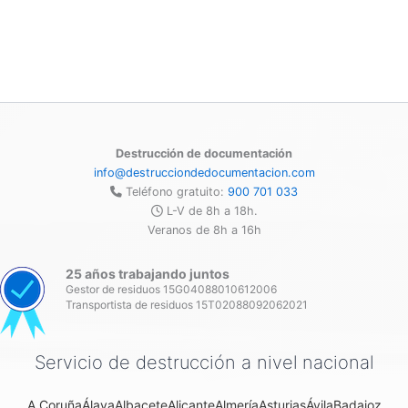
Destrucción de documentación
info@destrucciondedocumentacion.com
Teléfono gratuito:
900 701 033
L-V de 8h a 18h.
Veranos de 8h a 16h
25 años trabajando juntos
Gestor de residuos 15G04088010612006
Transportista de residuos 15T02088092062021
Servicio de destrucción a nivel nacional
A Coruña
Álava
Albacete
Alicante
Almería
Asturias
Ávila
Badajoz