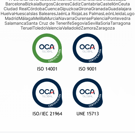
Barcelona
Bizkaia
Burgos
Cáceres
Cádiz
Cantabria
Castellón
Ceuta
Ciudad Real
Córdoba
Cuenca
Gipuzkoa
Girona
Granada
Guadalajara
Huelva
Huesca
Islas Baleares
Jaén
La Rioja
Las Palmas
León
Lleida
Lugo
Madrid
Málaga
Melilla
Murcia
Navarra
Ourense
Palencia
Pontevedra
Salamanca
Santa Cruz de Tenerife
Segovia
Sevilla
Soria
Tarragona
Teruel
Toledo
Valencia
Valladolid
Zamora
Zaragoza