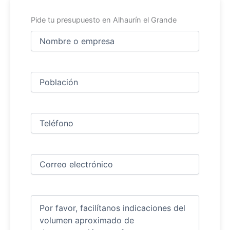
Pide tu presupuesto en Alhaurín el Grande
Nombre
y
apellidos
Nombre
(Obligatorio)
Ciudad
(Obligatorio)
Teléfono
(Obligatorio)
Correo
electrónico
(Obligatorio)
Comentarios
(Obligatorio)