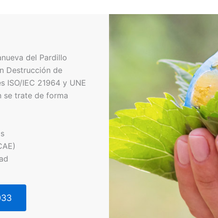
anueva del Pardillo
En Destrucción de
es ISO/IEC 21964 y UNE
 se trate de forma
os
CAE)
dad
033