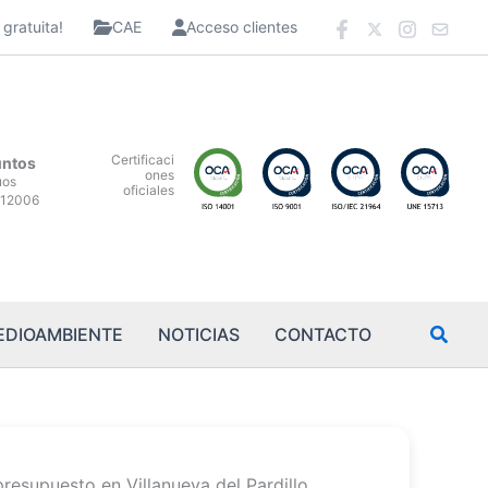
gratuita!
CAE
Acceso clientes
Certificaci
untos
ones
uos
oficiales
12006
EDIOAMBIENTE
NOTICIAS
CONTACTO
presupuesto en Villanueva del Pardillo