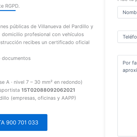
te RGPD.
Nombre
y
apellidos
Nombre
es públicas de Villanueva del Pardillo y
Teléfono
(
domicilio profesional con vehículos
strucción recibes un certificado oficial
de documentos
Comentar
se A · nivel 7 – 30 mm² en redondo)
sportista
15T02088092062021
dillo (empresas, oficinas y AAPP)
A 900 701 033