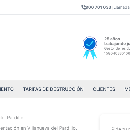
900 701 033
¡Llamada 
25 años
trabajando j
Gestor de resid
15G040880106
IENTO
TARIFAS DE DESTRUCCIÓN
CLIENTES
M
el Pardillo
tación en Villanueva del Pardillo.
Pide tu 