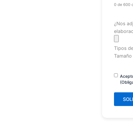
0 de 600 
Archivo
¿Nos adj
elaborac
Tipos de
Tamaño 
Consenti
Acept
(Oblig