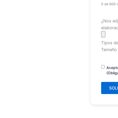
0 de 600 
Archivo
¿Nos adj
elaborac
Tipos de
Tamaño 
Consenti
Acept
(Oblig