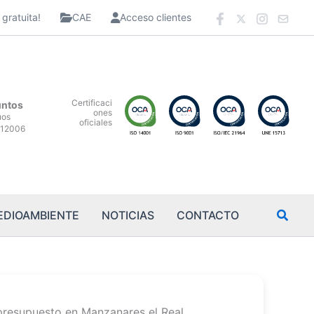
gratuita!
CAE
Acceso clientes
Certificaci
untos
ones
uos
oficiales
12006
EDIOAMBIENTE
NOTICIAS
CONTACTO
presupuesto en Manzanares el Real