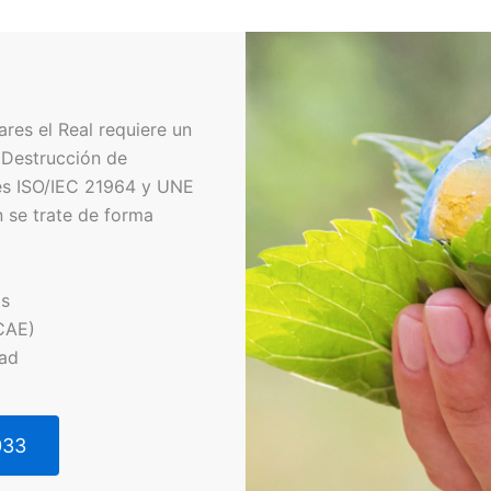
es el Real requiere un
 Destrucción de
es ISO/IEC 21964 y UNE
 se trate de forma
os
CAE)
dad
033