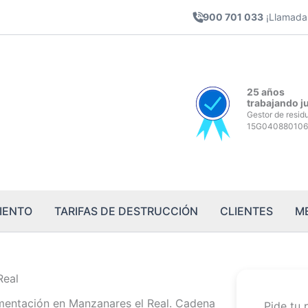
900 701 033
¡Llamada 
25 años
trabajando j
Gestor de resid
15G040880106
IENTO
TARIFAS DE DESTRUCCIÓN
CLIENTES
M
Real
mentación en Manzanares el Real. Cadena
Pide tu 