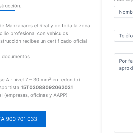
trucción.
Nombre
y
apellidos
Nombre
e Manzanares el Real y de toda la zona
Teléfono
(
lio profesional con vehículos
strucción recibes un certificado oficial
de documentos
Comentar
se A · nivel 7 – 30 mm² en redondo)
sportista
15T02088092062021
al (empresas, oficinas y AAPP)
A 900 701 033