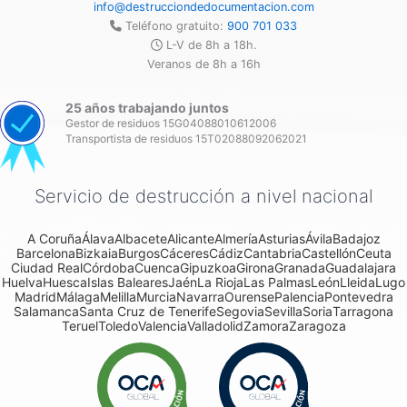
info@destrucciondedocumentacion.com
Teléfono gratuito:
900 701 033
L-V de 8h a 18h.
Veranos de 8h a 16h
25 años trabajando juntos
Gestor de residuos 15G04088010612006
Transportista de residuos 15T02088092062021
Servicio de destrucción a nivel nacional
A Coruña
Álava
Albacete
Alicante
Almería
Asturias
Ávila
Badajoz
Barcelona
Bizkaia
Burgos
Cáceres
Cádiz
Cantabria
Castellón
Ceuta
Ciudad Real
Córdoba
Cuenca
Gipuzkoa
Girona
Granada
Guadalajara
Huelva
Huesca
Islas Baleares
Jaén
La Rioja
Las Palmas
León
Lleida
Lugo
Madrid
Málaga
Melilla
Murcia
Navarra
Ourense
Palencia
Pontevedra
Salamanca
Santa Cruz de Tenerife
Segovia
Sevilla
Soria
Tarragona
Teruel
Toledo
Valencia
Valladolid
Zamora
Zaragoza