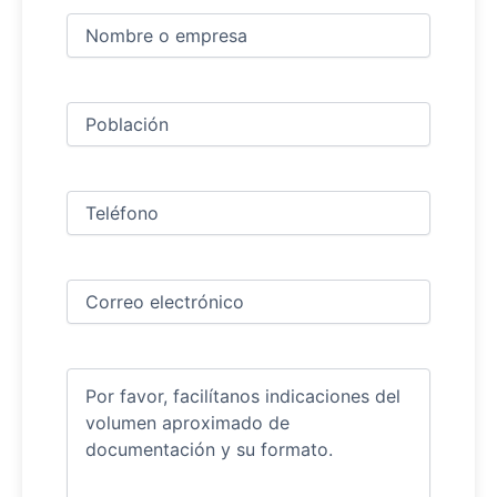
Nombre
y
apellidos
Nombre
(Obligatorio)
Ciudad
(Obligatorio)
Teléfono
(Obligatorio)
Correo
electrónico
(Obligatorio)
Comentarios
(Obligatorio)