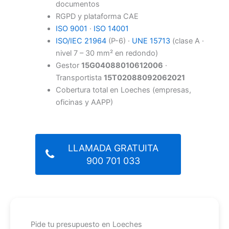
documentos
RGPD y plataforma CAE
ISO 9001
·
ISO 14001
ISO/IEC 21964
(P-6) ·
UNE 15713
(clase A ·
nivel 7 – 30 mm² en redondo)
Gestor
15G04088010612006
·
Transportista
15T02088092062021
Cobertura total en Loeches (empresas,
oficinas y AAPP)
LLAMADA GRATUITA
900 701 033
Pide tu presupuesto en Loeches