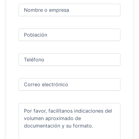
Nombre
y
apellidos
Nombre
(Obligatorio)
Ciudad
(Obligatorio)
Teléfono
(Obligatorio)
Correo
electrónico
(Obligatorio)
Comentarios
(Obligatorio)