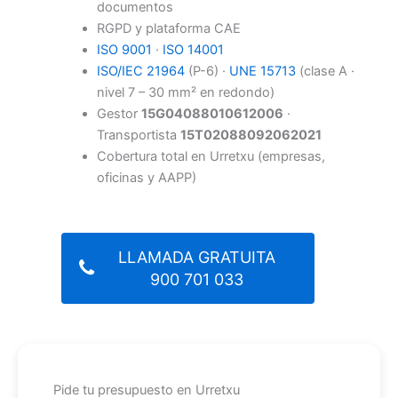
documentos
RGPD y plataforma CAE
ISO 9001
·
ISO 14001
ISO/IEC 21964
(P-6) ·
UNE 15713
(clase A ·
nivel 7 – 30 mm² en redondo)
Gestor
15G04088010612006
·
Transportista
15T02088092062021
Cobertura total en Urretxu (empresas,
oficinas y AAPP)
LLAMADA GRATUITA
900 701 033
Pide tu presupuesto en Urretxu