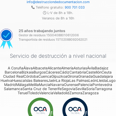
info@destrucciondedocumentacion.com
Teléfono gratuito:
900 701 033
L-V de 8h a 18h.
Veranos de 8h a 16h
25 años trabajando juntos
Gestor de residuos 15G04088010612006
Transportista de residuos 15T02088092062021
Servicio de destrucción a nivel nacional
A Coruña
Álava
Albacete
Alicante
Almería
Asturias
Ávila
Badajoz
Barcelona
Bizkaia
Burgos
Cáceres
Cádiz
Cantabria
Castellón
Ceuta
Ciudad Real
Córdoba
Cuenca
Gipuzkoa
Girona
Granada
Guadalajara
Huelva
Huesca
Islas Baleares
Jaén
La Rioja
Las Palmas
León
Lleida
Lugo
Madrid
Málaga
Melilla
Murcia
Navarra
Ourense
Palencia
Pontevedra
Salamanca
Santa Cruz de Tenerife
Segovia
Sevilla
Soria
Tarragona
Teruel
Toledo
Valencia
Valladolid
Zamora
Zaragoza