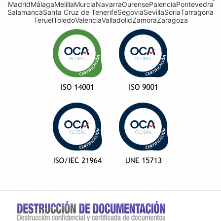
Madrid
Málaga
Melilla
Murcia
Navarra
Ourense
Palencia
Pontevedra
Salamanca
Santa Cruz de Tenerife
Segovia
Sevilla
Soria
Tarragona
Teruel
Toledo
Valencia
Valladolid
Zamora
Zaragoza