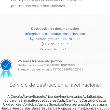
con la posibilidad de instalar contenedores
precintados en tus instalaciones.
Destrucción de documentación
info@destrucciondedocumentacion.com
Teléfono gratuito:
900 701 033
L-V de 8h a 18h.
Veranos de 8h a 16h
25 años trabajando juntos
Gestor de residuos 15G04088010612006
Transportista de residuos 15T02088092062021
Servicio de destrucción a nivel nacional
A Coruña
Álava
Albacete
Alicante
Almería
Asturias
Ávila
Badajoz
Barcelona
Bizkaia
Burgos
Cáceres
Cádiz
Cantabria
Castellón
Ceuta
Ciudad Real
Córdoba
Cuenca
Gipuzkoa
Girona
Granada
Guadalajara
Huelva
Huesca
Islas Baleares
Jaén
La Rioja
Las Palmas
León
Lleida
Lugo