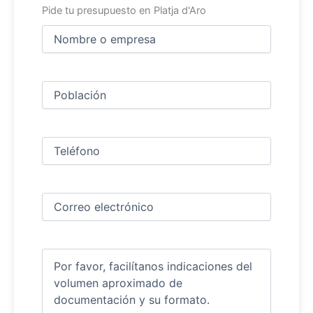
Pide tu presupuesto en Platja d'Aro
Nombre
y
apellidos
Nombre
(Obligatorio)
Ciudad
(Obligatorio)
Teléfono
(Obligatorio)
Correo
electrónico
(Obligatorio)
Comentarios
(Obligatorio)