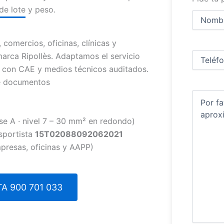
de lote y peso.
Nombre
y
apellidos
Nombre
omercios, oficinas, clínicas y
Teléfono
(
arca Ripollès. Adaptamos el servicio
al con CAE y medios técnicos auditados.
de documentos
Comentar
se A · nivel 7 – 30 mm² en redondo)
sportista
15T02088092062021
presas, oficinas y AAPP)
A 900 701 033