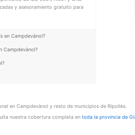
mizadas y asesoramiento gratuito para
lís en Campdevànol?
 en Campdevànol?
l?
onal en Campdevànol y resto de municipios de Ripollès.
lta nuestra cobertura completa en
toda la provincia de G