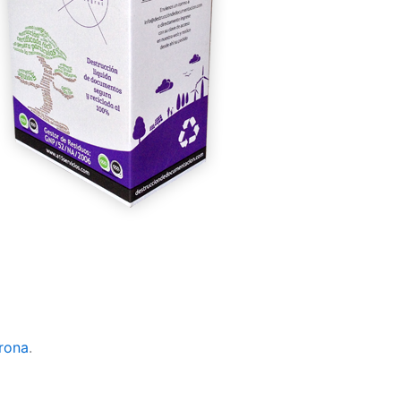
irona
.