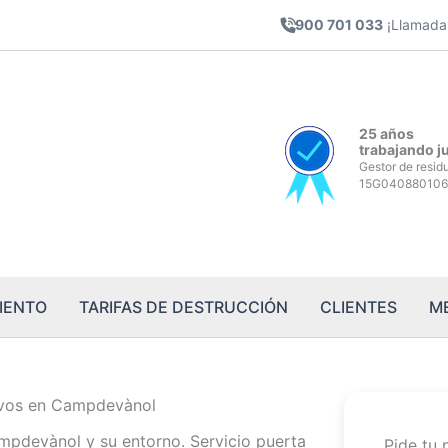
900 701 033
¡Llamada 
25 años
trabajando j
Gestor de resid
15G040880106
IENTO
TARIFAS DE DESTRUCCIÓN
CLIENTES
M
ivos en Campdevànol
mpdevànol y su entorno. Servicio puerta
Pide tu