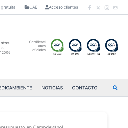
gratuita!
CAE
Acceso clientes
Certificaci
untos
ones
uos
oficiales
12006
EDIOAMBIENTE
NOTICIAS
CONTACTO
 presupuesto en Campdevànol