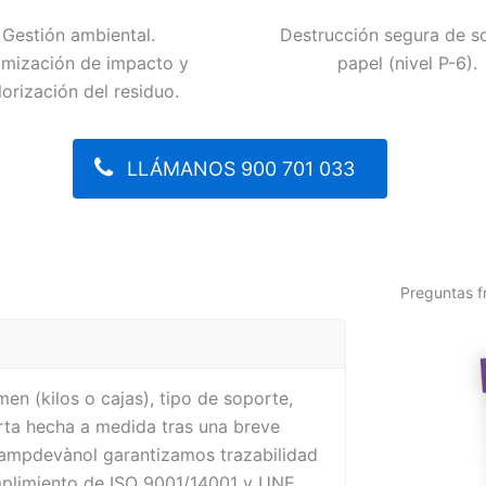
Gestión ambiental.
Destrucción segura de s
imización de impacto y
papel (nivel P-6).
lorización del residuo.
LLÁMANOS 900 701 033
Preguntas 
en (kilos o cajas), tipo de soporte,
rta hecha a medida tras una breve
ampdevànol garantizamos trazabilidad
mplimiento de ISO 9001/14001 y UNE