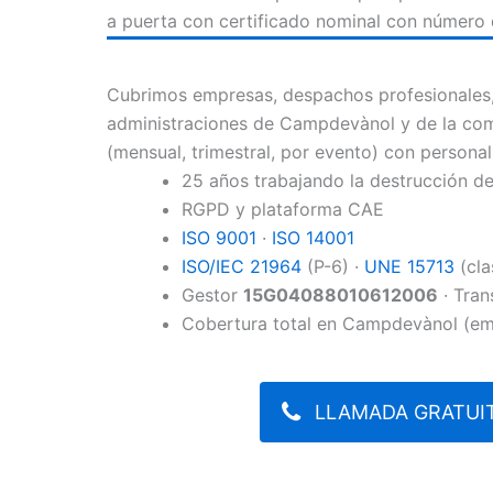
a puerta con certificado nominal con número 
Cubrimos empresas, despachos profesionales, c
administraciones de Campdevànol y de la com
(mensual, trimestral, por evento) con person
25 años trabajando la destrucción 
RGPD y plataforma CAE
ISO 9001
·
ISO 14001
ISO/IEC 21964
(P-6) ·
UNE 15713
(cla
Gestor
15G04088010612006
· Tran
Cobertura total en Campdevànol (em
LLAMADA GRATUIT