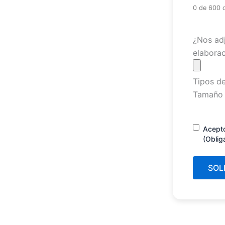
0 de 600 
Archivo
¿Nos adj
elaborac
Tipos de
Tamaño 
Consenti
Acept
(Oblig