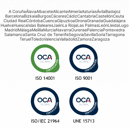
A Coruña
Álava
Albacete
Alicante
Almería
Asturias
Ávila
Badajoz
Barcelona
Bizkaia
Burgos
Cáceres
Cádiz
Cantabria
Castellón
Ceuta
Ciudad Real
Córdoba
Cuenca
Gipuzkoa
Girona
Granada
Guadalajara
Huelva
Huesca
Islas Baleares
Jaén
La Rioja
Las Palmas
León
Lleida
Lugo
Madrid
Málaga
Melilla
Murcia
Navarra
Ourense
Palencia
Pontevedra
Salamanca
Santa Cruz de Tenerife
Segovia
Sevilla
Soria
Tarragona
Teruel
Toledo
Valencia
Valladolid
Zamora
Zaragoza