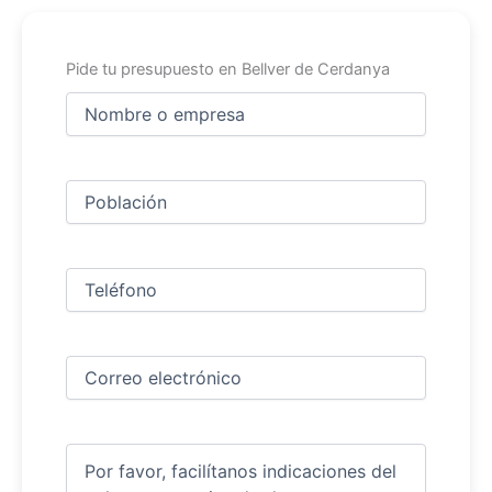
Pide tu presupuesto en Bellver de Cerdanya
Nombre
y
apellidos
Nombre
(Obligatorio)
Ciudad
(Obligatorio)
Teléfono
(Obligatorio)
Correo
electrónico
(Obligatorio)
Comentarios
(Obligatorio)