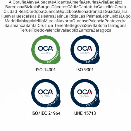
A Coruña
Álava
Albacete
Alicante
Almería
Asturias
Ávila
Badajoz
Barcelona
Bizkaia
Burgos
Cáceres
Cádiz
Cantabria
Castellón
Ceuta
Ciudad Real
Córdoba
Cuenca
Gipuzkoa
Girona
Granada
Guadalajara
Huelva
Huesca
Islas Baleares
Jaén
La Rioja
Las Palmas
León
Lleida
Lugo
Madrid
Málaga
Melilla
Murcia
Navarra
Ourense
Palencia
Pontevedra
Salamanca
Santa Cruz de Tenerife
Segovia
Sevilla
Soria
Tarragona
Teruel
Toledo
Valencia
Valladolid
Zamora
Zaragoza