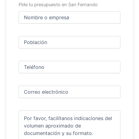
Pide tu presupuesto en San Fernando
Nombre
y
apellidos
Nombre
(Obligatorio)
Ciudad
(Obligatorio)
Teléfono
(Obligatorio)
Correo
electrónico
(Obligatorio)
Comentarios
(Obligatorio)